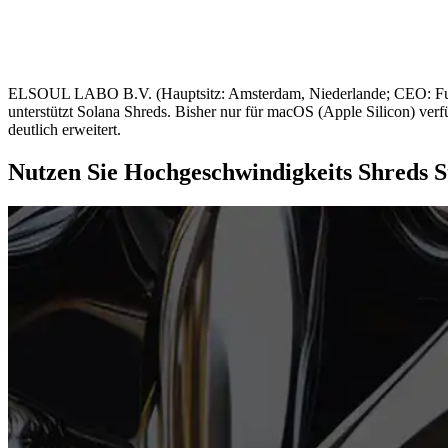
ELSOUL LABO B.V. (Hauptsitz: Amsterdam, Niederlande; CEO: Fumit
unterstützt Solana Shreds. Bisher nur für macOS (Apple Silicon) ver
deutlich erweitert.
Nutzen Sie Hochgeschwindigkeits Shreds