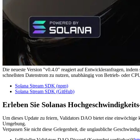
Die neueste Version "v0.4.0" reagiert auf Entwickleranfragen, indem
schnellsten Datenstrom zu nutzen, unabhängig von Betrieb- oder CPU
Solana Stream SDK (npm)
Solana Stream SDK (GitHub)
Erleben Sie Solanas Hochgeschwindigkeits
Um dieses Update zu feiern, Validators DAO bietet eine einwöchige
Umgebung.
Verpassen Sie nicht diese Gelegenheit, die unglaubliche Geschwindig
[offizieller Validators DAO Discord (Kostenfrei verfügbar)](
ht