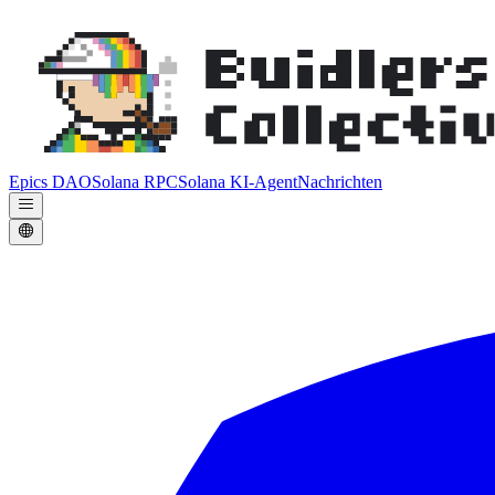
Epics DAO
Solana RPC
Solana KI-Agent
Nachrichten