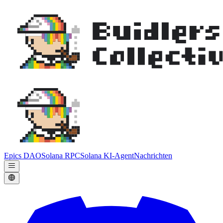
Epics DAO
Solana RPC
Solana KI-Agent
Nachrichten