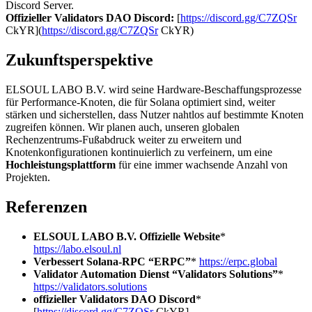
Discord Server.
Offizieller Validators DAO Discord:
[
https://discord.gg/C7ZQSr
CkYR](
https://discord.gg/C7ZQSr
CkYR)
Zukunftsperspektive
ELSOUL LABO B.V. wird seine Hardware-Beschaffungsprozesse
für Performance-Knoten, die für Solana optimiert sind, weiter
stärken und sicherstellen, dass Nutzer nahtlos auf bestimmte Knoten
zugreifen können. Wir planen auch, unseren globalen
Rechenzentrums-Fußabdruck weiter zu erweitern und
Knotenkonfigurationen kontinuierlich zu verfeinern, um eine
Hochleistungsplattform
für eine immer wachsende Anzahl von
Projekten.
Referenzen
ELSOUL LABO B.V. Offizielle Website
*
https://labo.elsoul.nl
Verbessert Solana-RPC “ERPC”
*
https://erpc.global
Validator Automation Dienst “Validators Solutions”
*
https://validators.solutions
offizieller Validators DAO Discord
*
[
https://discord.gg/C7ZQSr
CkYR]