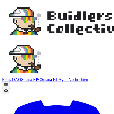
Epics DAO
Solana RPC
Solana KI-Agent
Nachrichten