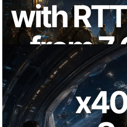
ERPC erweitert Solana Leader Slot API
um Ping-Messung aus 7 globalen
Regionen — Validators Information API
ebenfalls gestartet
Lesen Sie diesen Artikel
2026.07.04
ERPC startet x402-fähige Solana RPC —