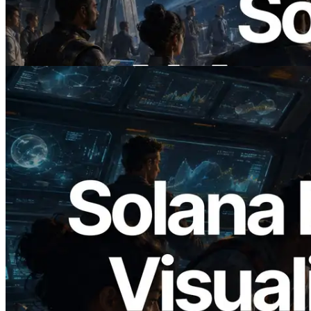
Der Beginn einer Ära, in der KI-Agenten
APIs bei Bedarf bezahlen
Lesen Sie diesen Artikel
2026.05.24
Validators Solutions veröffentlicht Solana
Block Analyzer – Visualisierung der
Blockproduktionszeit pro Slot und der