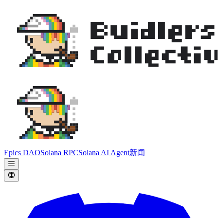
Epics DAO
Solana RPC
Solana AI Agent
新闻