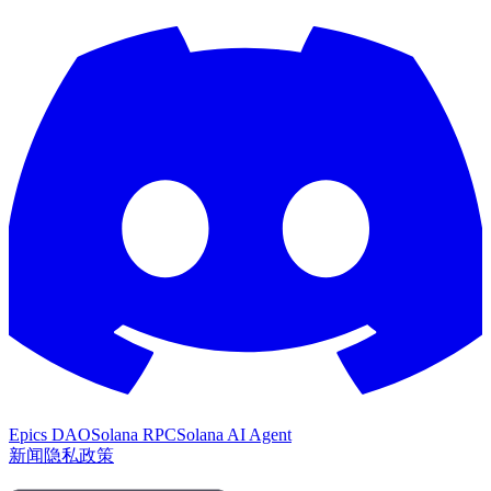
Epics DAO
Solana RPC
Solana AI Agent
新闻
隐私政策