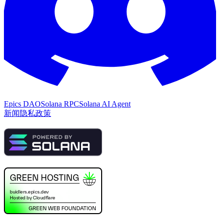
Epics DAO
Solana RPC
Solana AI Agent
新闻
隐私政策