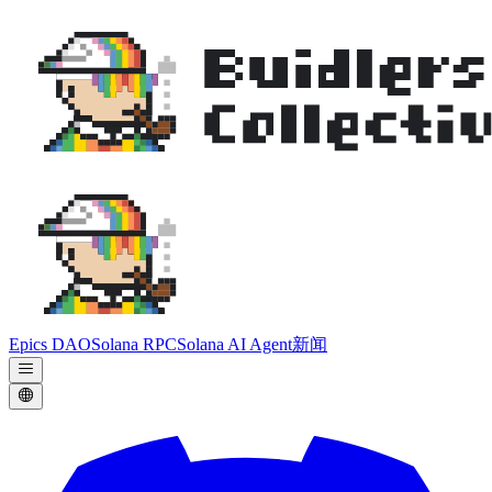
Epics DAO
Solana RPC
Solana AI Agent
新闻