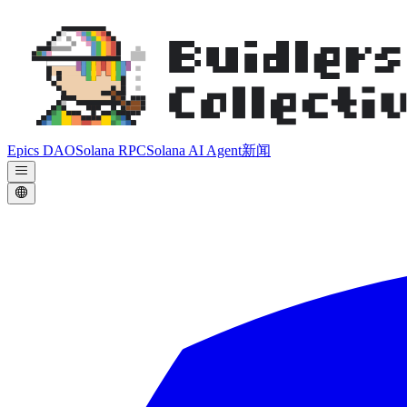
Epics DAO
Solana RPC
Solana AI Agent
新闻