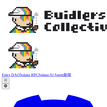
Epics DAO
Solana RPC
Solana AI Agent
新闻