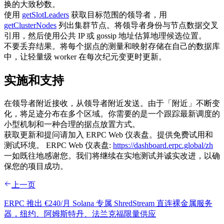
换的大致秒数。
使用
getSlotLeaders
获取目标范围的领导者，用
getClusterNodes
列出集群节点。将领导者身份与节点数据交叉
引用，然后使用公共 IP 或 gossip 地址估算地理候选位置。
不要丢弃结果。将每个据点的测量和映射存储在自己的数据库
中，让轻量级 worker 在每次纪元变更时更新。
实施和支持
在领导者附近接收，从领导者附近发送。由于「附近」不断变
化，将足迹分布在多个区域。你需要的是一个跟踪最新调度的
小型机制和一种合理的据点放置方式。
获取更新和提问请加入 ERPC Web 仪表盘。提供免费试用和
测试环境。 ERPC Web 仪表盘:
https://dashboard.erpc.global/zh
一如既往地感谢您。我们将继续在实地测试并诚实改进，以确
保您的项目成功。
上一页
ERPC 推出 €240/月 Solana 专属 ShredStream 直连裸金属服务
器，纽约、阿姆斯特丹、法兰克福限量供应