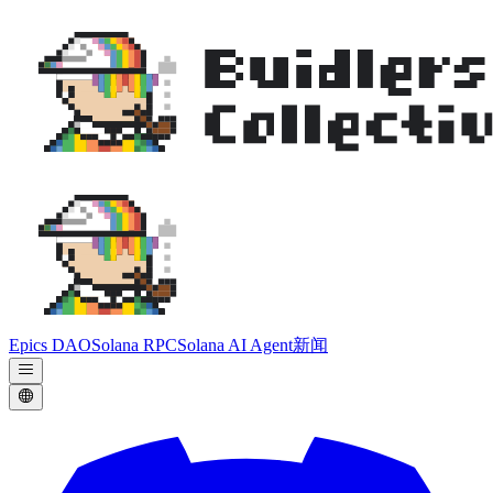
Epics DAO
Solana RPC
Solana AI Agent
新闻