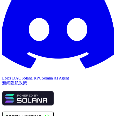
Epics DAO
Solana RPC
Solana AI Agent
新闻
隐私政策