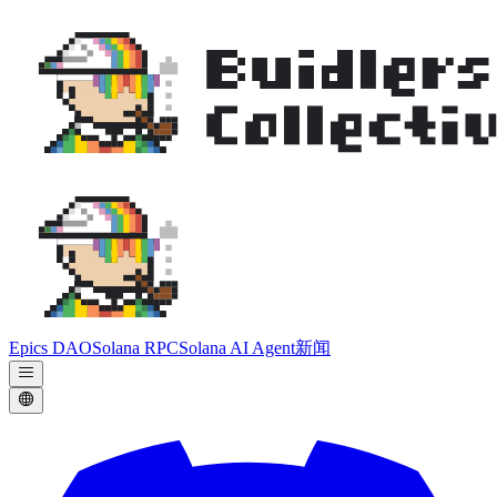
Epics DAO
Solana RPC
Solana AI Agent
新闻