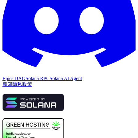
Epics DAO
Solana RPC
Solana AI Agent
新闻
隐私政策