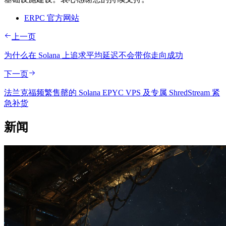
ERPC 官方网站
上一页
为什么在 Solana 上追求平均延迟不会带你走向成功
下一页
法兰克福频繁售罄的 Solana EPYC VPS 及专属 ShredStream 紧
急补货
新闻