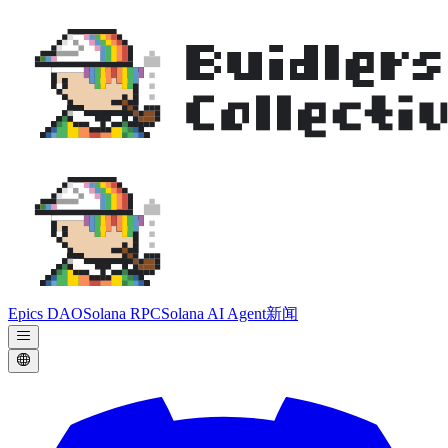
Epics DAO
Solana RPC
Solana AI Agent
新闻