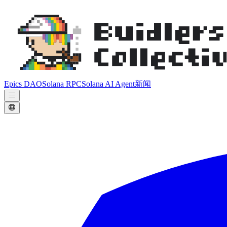
Epics DAO
Solana RPC
Solana AI Agent
新闻