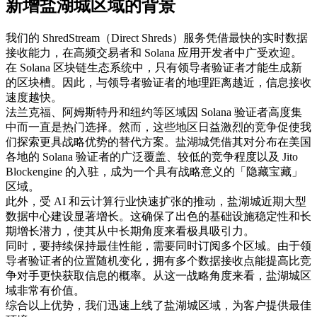
新增盐湖城区域的背景
我们的 ShredStream（Direct Shreds）服务凭借最快的实时数据
接收能力，在高频交易者和 Solana 应用开发者中广受欢迎。
在 Solana 区块链生态系统中，只有领导者验证者才能生成新
的区块槽。因此，与领导者验证者的地理距离越近，信息接收
速度越快。
法兰克福、阿姆斯特丹和纽约等区域因 Solana 验证者高度集
中而一直是热门选择。然而，这些地区日益激烈的竞争促使我
们探索更具战略优势的替代方案。盐湖城凭借其对分布在美国
各地的 Solana 验证者的广泛覆盖、较低的竞争程度以及 Jito
Blockengine 的入驻，成为一个具有战略意义的「隐藏宝藏」
区域。
此外，受 AI 和云计算行业快速扩张的推动，盐湖城近期大型
数据中心建设显著增长。这确保了出色的基础设施稳定性和长
期增长潜力，使其从中长期角度来看极具吸引力。
同时，要持续保持最佳性能，需要同时订阅多个区域。由于领
导者验证者的位置随机变化，拥有多个数据接收点能提高比竞
争对手更快获取信息的概率。从这一战略角度来看，盐湖城区
域非常有价值。
综合以上优势，我们迅速上线了盐湖城区域，为客户提供最佳