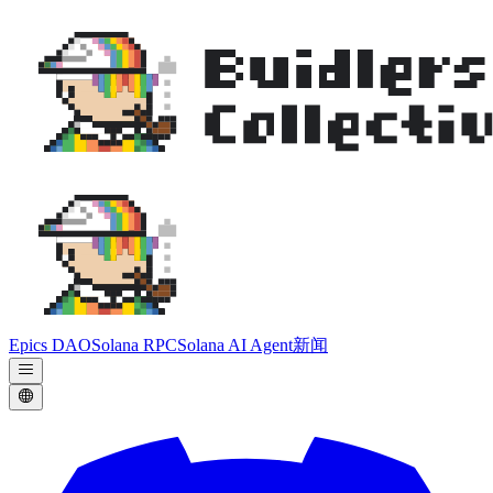
Epics DAO
Solana RPC
Solana AI Agent
新闻