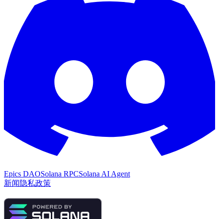
Epics DAO
Solana RPC
Solana AI Agent
新闻
隐私政策