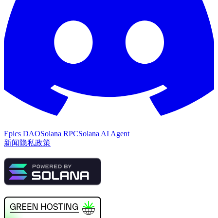
Epics DAO
Solana RPC
Solana AI Agent
新闻
隐私政策