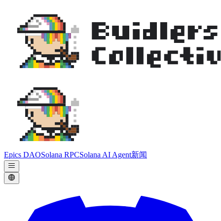
Epics DAO
Solana RPC
Solana AI Agent
新闻