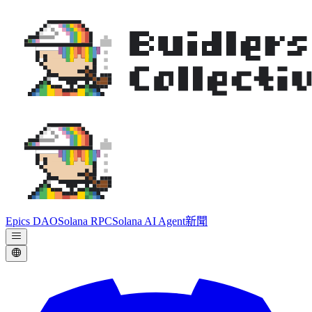
Epics DAO
Solana RPC
Solana AI Agent
新聞