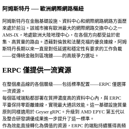
阿姆斯特丹 ── 歐洲網際網路樞紐
阿姆斯特丹在金融基礎設施、資料中心和網際網路網路方面歷
來處於前沿。該城市擁有歐洲最大的網際網路交換中心之一
AMS-IX，地處歐洲大陸地理中心，在各個方向都受益於密
集、高質量的路由。憑藉對倫敦和法蘭克福的優良連線，阿姆
斯特丹長期以來一直是對低延遲和穩定性有要求的工作負載
——從傳統金融到區塊鏈——的高競爭力選址。
ERPC 僅提供一流資源
在整個產品線的各個層級——包括標準配置——ERPC 僅選擇
一流資源。
每個區域端點都部署在質押濃度高的資料中心內，與 ERPC
平臺保持零距離連線，實現最大通訊效能。這一基礎設施質量
原則同樣適用於 Geyser gRPC。升級到 AMD EPYC 第五代以
及整合研發調優成果進一步提升了這一標準。
作為效能直接轉化為價值的資源，ERPC 的端點持續獲得高頻