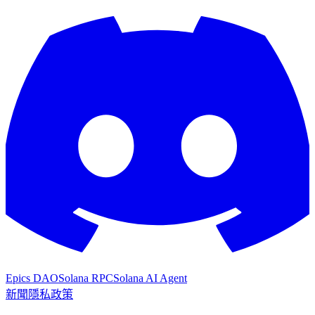
Epics DAO
Solana RPC
Solana AI Agent
新聞
隱私政策