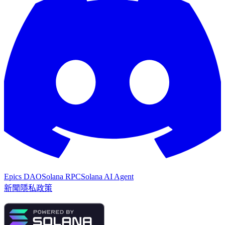
Epics DAO
Solana RPC
Solana AI Agent
新聞
隱私政策