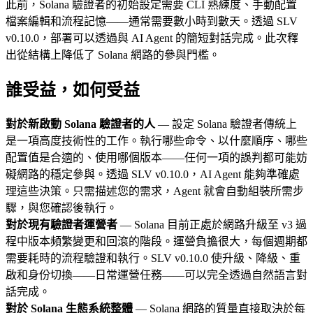
此前，Solana 驗證者的初始設定需要 CLI 熟練度、手動配置
檔案編輯和流程記憶——通常需要數小時到數天。透過 SLV
v0.10.0，部署可以透過與 AI Agent 的簡短對話完成。此次釋
出從結構上降低了 Solana 網路的參與門檻。
誰受益，如何受益
對於新啟動 Solana 驗證者的人
— 設定 Solana 驗證者傳統上
是一項高度技術性的工作。執行哪些命令、以什麼順序、哪些
配置值是合適的、使用哪個版本——任何一項的誤判都可能妨
礙網路的穩定參與。透過 SLV v0.10.0，AI Agent 能夠準確處
理這些決策。只需描述您的需求，Agent 就會自動組裝所需步
驟，與您確認後執行。
對於現有驗證者運營者
— Solana 目前正處於網路升級至 v3 過
程中版本頻繁變更和回滾的階段。運營負擔很大，每個週期都
需要耗時的流程驗證和執行。SLV v0.10.0 使升級、降級、重
啟和身份切換——日常運營任務——可以完全透過自然語言對
話完成。
對於 Solana 生態系統整體
— Solana 網路的質量直接取決於每