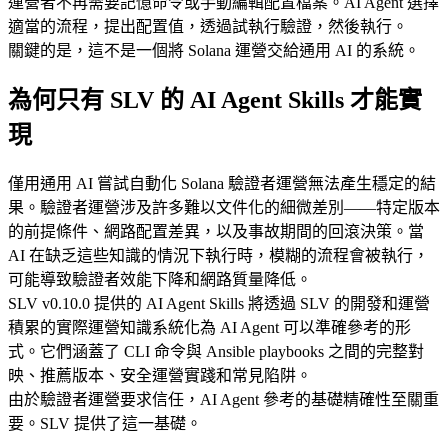
運營者不再需要記憶命令或手動編輯配置檔案。AI Agent 選擇
適當的流程，提出配置值，透過試執行驗證，然後執行。
關鍵的是，這不是一個將 Solana 運營交給通用 AI 的系統。
為何只有 SLV 的 AI Agent Skills 才能實
現
僅用通用 AI 嘗試自動化 Solana 驗證者運營無法產生穩定的結
果。驗證者運營涉及許多難以文件化的細微差別——特定版本
的前提條件、網路配置差異，以及事故期間的回滾決策。當
AI 在缺乏這些知識的情況下執行時，模糊的流程會被執行，
可能導致驗證者效能下降和網路質量降低。
SLV v0.10.0 提供的 AI Agent Skills 將透過 SLV 的開發和運營
積累的實際運營知識系統化為 AI Agent 可以準確參考的形
式。它們涵蓋了 CLI 命令與 Ansible playbooks 之間的完整對
映、推薦版本、安全運營實踐和常見陷阱。
由於驗證者運營要求信任，AI Agent 參考的基礎精確性至關重
要。SLV 提供了這一基礎。