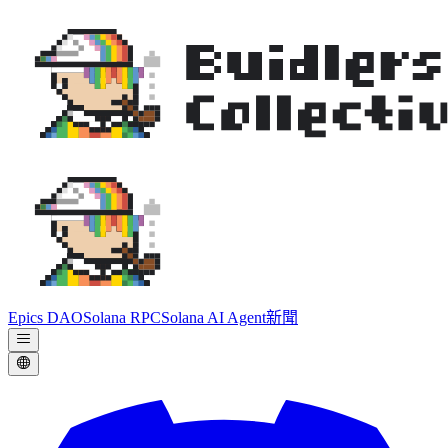
Epics DAO
Solana RPC
Solana AI Agent
新聞