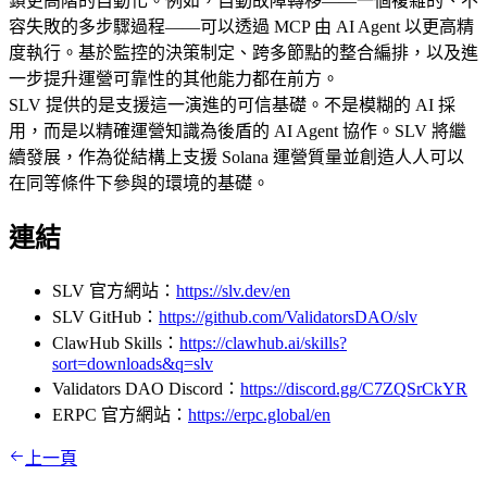
鎖更高階的自動化。例如，自動故障轉移——一個複雜的、不
容失敗的多步驟過程——可以透過 MCP 由 AI Agent 以更高精
度執行。基於監控的決策制定、跨多節點的整合編排，以及進
一步提升運營可靠性的其他能力都在前方。
SLV 提供的是支援這一演進的可信基礎。不是模糊的 AI 採
用，而是以精確運營知識為後盾的 AI Agent 協作。SLV 將繼
續發展，作為從結構上支援 Solana 運營質量並創造人人可以
在同等條件下參與的環境的基礎。
連結
SLV 官方網站：
https://slv.dev/en
SLV GitHub：
https://github.com/ValidatorsDAO/slv
ClawHub Skills：
https://clawhub.ai/skills?
sort=downloads&q=slv
Validators DAO Discord：
https://discord.gg/C7ZQSrCkYR
ERPC 官方網站：
https://erpc.global/en
上一頁