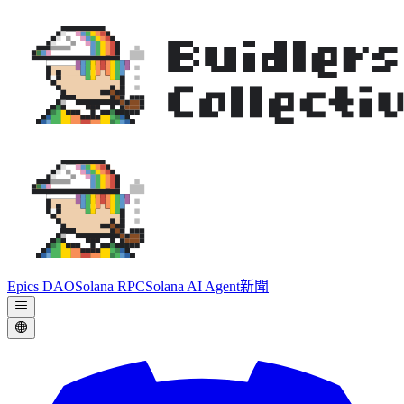
Epics DAO
Solana RPC
Solana AI Agent
新聞