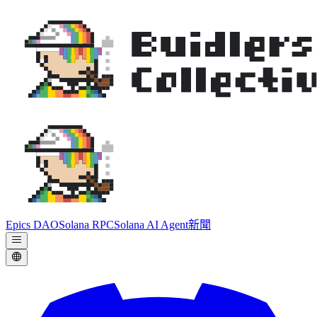
Epics DAO
Solana RPC
Solana AI Agent
新聞