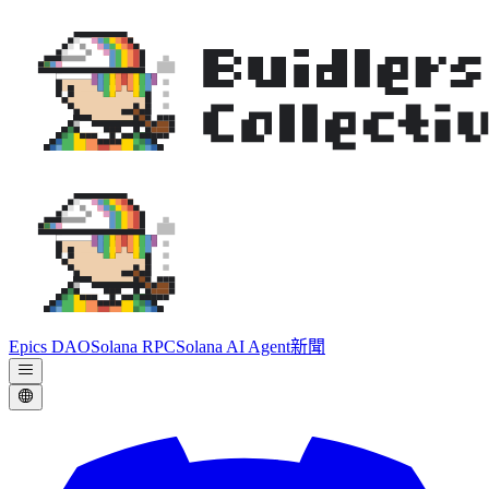
Epics DAO
Solana RPC
Solana AI Agent
新聞