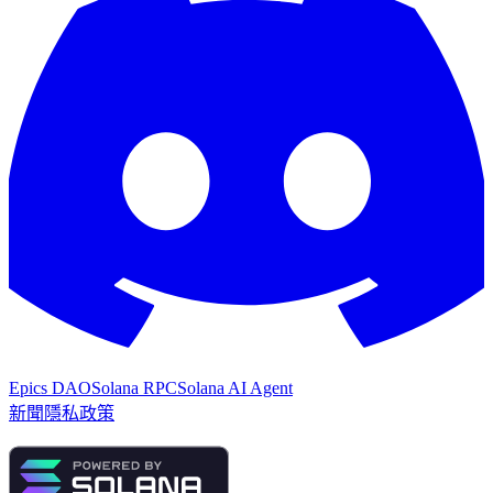
Epics DAO
Solana RPC
Solana AI Agent
新聞
隱私政策