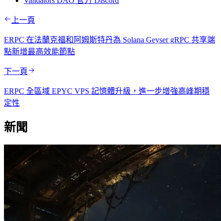
Validators DAO 官方 Discord
上一頁
ERPC 在法蘭克福和阿姆斯特丹為 Solana Geyser gRPC 共享端
點新增最高效能節點
下一頁
ERPC 全區域 EPYC VPS 記憶體升級，進一步增強高峰期穩
定性
新聞