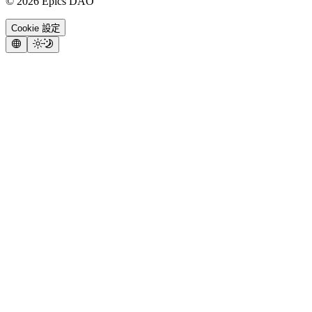
©
2026
Epics DAO
Cookie 設定