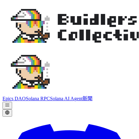
Epics DAO
Solana RPC
Solana AI Agent
新聞