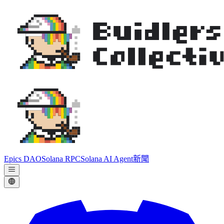
Epics DAO
Solana RPC
Solana AI Agent
新聞