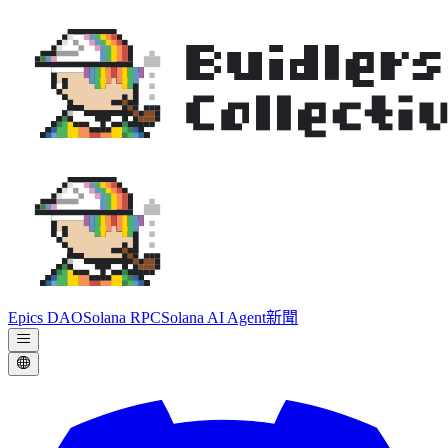
Epics DAO
Solana RPC
Solana AI Agent
新聞