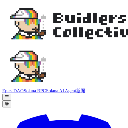
Epics DAO
Solana RPC
Solana AI Agent
新聞