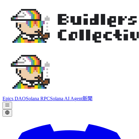
Epics DAO
Solana RPC
Solana AI Agent
新聞