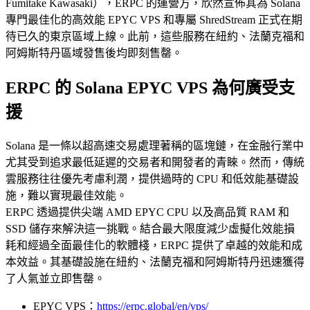
Fumitake Kawasaki），ERPC 的運營方，欣然宣佈其為 Solana
專門最佳化的高效能 EPYC VPS 和專屬 ShredStream 正式在期
待已久的東京區域上線。此前，這些服務在紐約、法蘭克福和
阿姆斯特丹區域發售後均即刻售罄。
ERPC 的 Solana EPYC VPS 為何廣受支
援
Solana 是一條以超高速交易處理著稱的區塊鏈，在金融行業中
尤其受到追求最低延遲的交易者和開發者的青睞。然而，傳統
雲服務往往優先考慮利潤，提供過時的 CPU 和低效能基礎設
施，難以實現最佳效能。
ERPC 透過提供尖端 AMD EPYC CPU 以及高品質 RAM 和
SSD 儲存來解決這一挑戰。結合最大限度減少虛擬化效能損
耗和經過全面最佳化的軟體棧，ERPC 提供了卓越的效能和成
本效益。其基礎設施在紐約、法蘭克福和阿姆斯特丹迅速獲得
了人氣並立即售罄。
EPYC VPS：
https://erpc.global/en/vps/