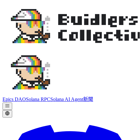
Epics DAO
Solana RPC
Solana AI Agent
新聞