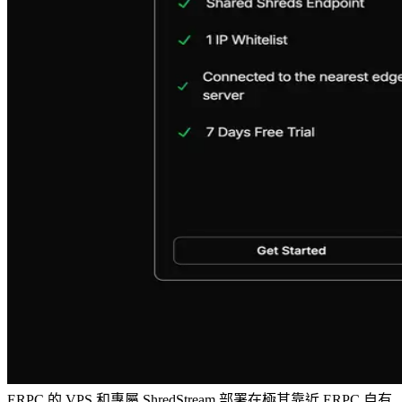
ERPC 的 VPS 和專屬 ShredStream 部署在極其靠近 ERPC 自有