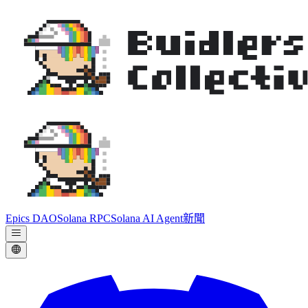
Epics DAO
Solana RPC
Solana AI Agent
新聞