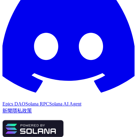
Epics DAO
Solana RPC
Solana AI Agent
新聞
隱私政策