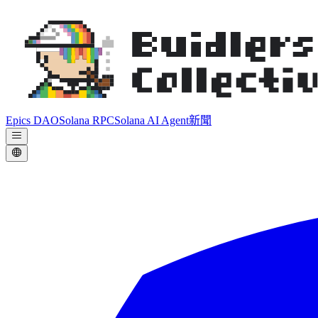
Epics DAO
Solana RPC
Solana AI Agent
新聞