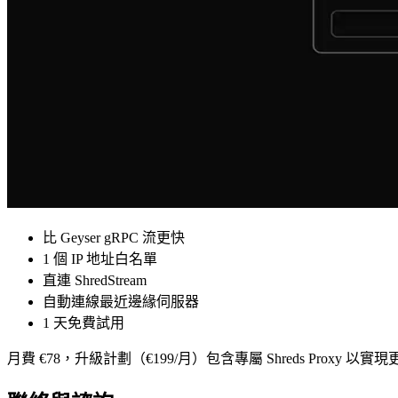
比 Geyser gRPC 流更快
1 個 IP 地址白名單
直連 ShredStream
自動連線最近邊緣伺服器
1 天免費試用
月費 €78，升級計劃（€199/月）包含專屬 Shreds Proxy 以