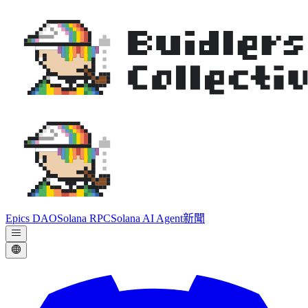
Epics DAO
Solana RPC
Solana AI Agent
新聞