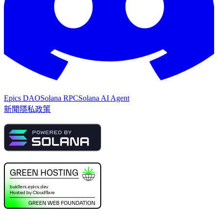
Epics DAO
Solana RPC
Solana AI Agent
新聞
隱私政策