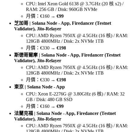
CPU: Intel Xeon Gold 6138 @ 3.7GHz (20 核 x2) /
RAM: 256 GB / Disk: 960GB NVMe
月價：€160 →
€99
芝加哥 | Solana Node - App, Firedancer (Testnet
Validator), Jito-Relayer
CPU: AMD Ryzen 7950X @ 4.5GHz (16 核) / RAM:
128GB 4800MHz / Disk: 2x NVMe 1TB
月價：€330 →
€198
斯德哥爾摩 | Solana Node - App, Firedancer (Testnet
Validator), Jito-Relayer
CPU: AMD Ryzen 7950X @ 4.5GHz (16 核) / RAM:
128GB 4800MHz / Disk: 2x NVMe 1TB
月價：€330 →
€198
東京 | Solana Node - App
CPU: Xeon E-2276G @ 3.80GHz (6 核) / RAM: 32
GB / Disk: 480 GB SSD
月價：€160 →
€99
法蘭克福 | Solana Node - App, Firedancer (Testnet
Validator), Jito-Relayer
CPU: AMD Ryzen 7950X @ 4.5GHz (16 核) / RAM:
128GB 4800MHz / Disk: 2x NVMe 1TB