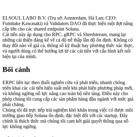
ELSOUL LABO B.V. (Trụ sở: Amsterdam, Hà Lan; CEO:
Fumitake Kawasaki) và Validators DAO đã thực hiện một đợt nâng
cấp lớn cho các shared endpoint Solana.
Cải tiến này áp dụng cho RPC, gRPC và Shredstream, mang lại
những cải thiện đáng kể về cả độ trễ thấp lẫn độ ổn định. Không có
thay đổi nào về giá cả, thông số kỹ thuật hay phương thức xác thực,
và người dùng có thể hưởng lợi từ các cải tiến với cấu hình kết nối
hiện tại của mình.
Bối cảnh
ERPC liên tục theo đuổi nghiên cứu và phát triển, nhanh chóng
triển khai các cải tiến hiệu suất mỗi khi phát hiện phương pháp mới,
và không ngừng nỗ lực nâng cao toàn bộ nền tảng. Điều này cho
phép chúng tôi cung cấp các sản phẩm hàng đầu ngành với mức giá
phải chăng.
Chúng tôi đã trực tiếp trải nghiệm khó khăn trong việc có được môi
trường giao tiếp Solana ổn định, đặc biệt đối với các startup. Đây
chính là thách thức mà chúng tôi cam kết giải quyết thông qua nỗ
lực không ngừng.