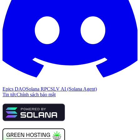
Epics DAO
Solana RPC
SLV AI (Solana Agent)
Tin tức
Chính sách bảo mật