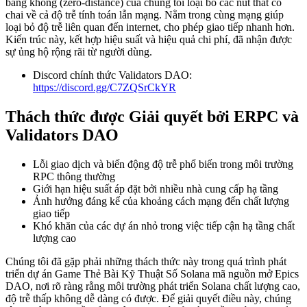
bằng không (zero-distance) của chúng tôi loại bỏ các nút thắt cổ
chai về cả độ trễ tính toán lẫn mạng. Nằm trong cùng mạng giúp
loại bỏ độ trễ liên quan đến internet, cho phép giao tiếp nhanh hơn.
Kiến trúc này, kết hợp hiệu suất và hiệu quả chi phí, đã nhận được
sự ủng hộ rộng rãi từ người dùng.
Discord chính thức Validators DAO:
https://discord.gg/C7ZQSrCkYR
Thách thức được Giải quyết bởi ERPC và
Validators DAO
Lỗi giao dịch và biến động độ trễ phổ biến trong môi trường
RPC thông thường
Giới hạn hiệu suất áp đặt bởi nhiều nhà cung cấp hạ tầng
Ảnh hưởng đáng kể của khoảng cách mạng đến chất lượng
giao tiếp
Khó khăn của các dự án nhỏ trong việc tiếp cận hạ tầng chất
lượng cao
Chúng tôi đã gặp phải những thách thức này trong quá trình phát
triển dự án Game Thẻ Bài Kỹ Thuật Số Solana mã nguồn mở Epics
DAO, nơi rõ ràng rằng môi trường phát triển Solana chất lượng cao,
độ trễ thấp không dễ dàng có được. Để giải quyết điều này, chúng