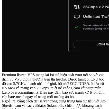
Premium Ryzen VPS mang lại lợi thế hiệu suất vượt trội so với các
dịch vụ VPS thông thường trên thị trường. Được trang bị CPU tốc
độ cao 5.7GHz nhanh nhất thế giới, bộ nhớ ECC DDR5, ổ lưu trữ
NVMe4 và mạng kép 25Gbps, thiết kế không cam kết vượt mức
(zero overcommitment). Điều này đảm bảo sức mạnh xử lý ổn định
cấp bare-metal ngay cả trong môi trường ảo hóa.
Ngoài ra, bằng cách đặt server trong cùng trung tâm dữ liệu với Jito
Shredstream và các validator Solana lớn, chiến lược khoảng cách