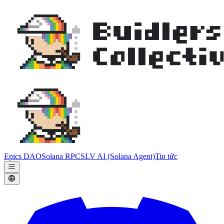
Epics DAO
Solana RPC
SLV AI (Solana Agent)
Tin tức