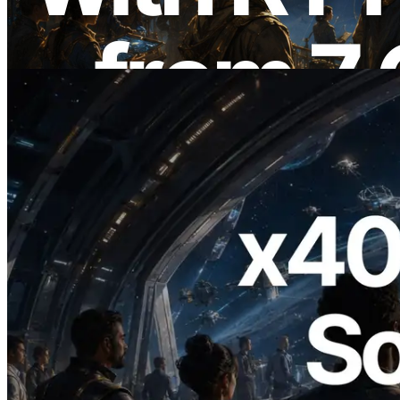
thức ra mắt
Đọc bài viết này
2026.07.04
ERPC ra mắt Solana RPC hỗ trợ x402 —
Mở ra thời đại AI Agent trả tiền theo nhu
cầu cho API cần dùng