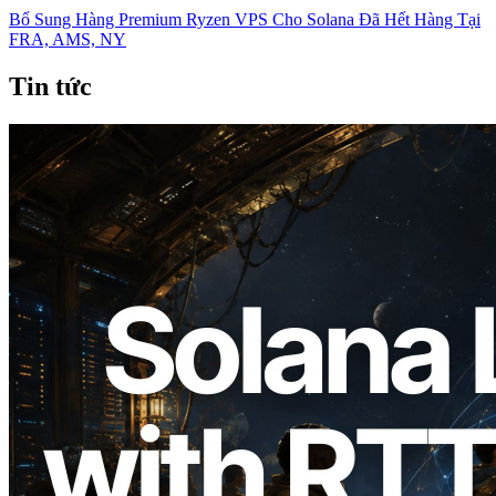
Bổ Sung Hàng Premium Ryzen VPS Cho Solana Đã Hết Hàng Tại
FRA, AMS, NY
Tin tức
2026.08.05
ERPC mở rộng Solana Leader Slot API
với phép đo ping từ 7 khu vực toàn cầu —
Validators Information API cũng chính