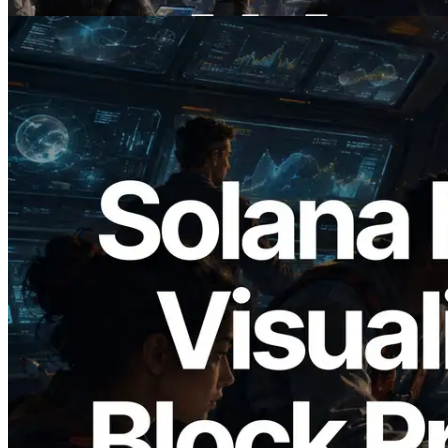
Đọc bài viết này
2026.05.24
Validators Solutions ra mắt Solana Block
Analyzer — Trực quan hóa thời gian tạo
block và validator phụ trách theo từng
slot
Đọc bài viết này
Xem thêm