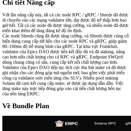
Chi tiết Nâng cấp
Với lần nâng cấp này, tất cả các node RPC / gRPC / Shreds đã được
di chuyển vào các mạng validator lớn, đạt được độ trễ thấp hơn bao
giờ hết. Tất cả các node đã được tăng cường, và nhiều node đã được
triển khai thêm để tăng đáng kể độ ổn định.
Các node Shreds cũng đã được tăng cường, và Shreds được củng cố
hiện đang cung cấp dữ liệu cho các node RPC và gRPC, giúp giảm
80–100ms độ trễ trung bình của gRPC. Tại khu vực Frankfurt,
validator của Epics DAO được liên kết đầy đủ và đã staking, nâng
cao hơn nữa chất lượng cho cả RPC và gRPC. Endpoint SWQoS
dùng chung cũng có sẵn, cung cấp kết nối chất lượng cao hơn.
Validator của Epics DAO tiếp tục tích cực thu hút stake và đã được
ghi nhận cho các đóng góp mã nguồn mở, bao gồm việc phát triển
công cụ validator solv (nền tảng cho SLV). Nhiều pool staking
Solana đã cam kết cung cấp stake, sẽ được áp dụng dần dần. Việc
tăng stake này trực tiếp đóng góp vào cải tiến chất lượng liên tục
của nền tảng ERPC.
Về Bundle Plan