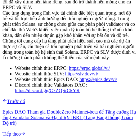
tôi đã xây dựng nền tảng riêng, sau đó trở thành nền móng cho cả
ERPC và SLV.
Các ứng dụng trong lĩnh vực tài chính đặc biệt quan trọng, nơi độ
trễ và lỗi trực tiếp ảnh hưởng đến trải nghiệm người dùng. Trong
phát triển Solana, sự chồng chéo giữa các phân phối validator và cơ
chế đặc thù Web3 khiến việc quản lý toàn bộ hệ thống trở nên khó
khăn, dẫn đến nhiều dự án gặp khó khăn với sự bất ổn và độ trễ.
Chúng tôi cung cấp hạ tầng phát triển hiệu suất cao mà các dự án
thực sự cần, cải thiện cả trải nghiệm phát triển và trải nghiệm người
dùng trong toàn bộ hệ sinh thái Solana. ERPC và SLV được định vị
là những thành phần không thể thiếu của sứ mệnh này.
Website chính thức ERPC:
https://erpc.global/vi/
Website chính thức SLV:
https://slv.dev/vi/
Website chính thức Epics DAO:
https://epics.dev/vi/
Discord chính thức Validators DAO:
https://discord.gg/C7ZQSrCkYR
Trước đó
Epics DAO Tham gia DoubleZero Mainnet-beta để Tăng cường Hạ
tầng Validator Solana và Đạt được IBRL (Tăng Băng thông, Giảm
Độ trễ)
Tiếp theo