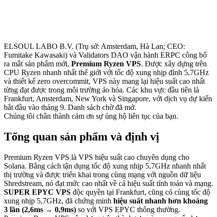
ELSOUL LABO B.V. (Trụ sở: Amsterdam, Hà Lan; CEO:
Fumitake Kawasaki) và Validators DAO vận hành ERPC công bố
ra mắt sản phẩm mới,
Premium Ryzen VPS
. Được xây dựng trên
CPU Ryzen nhanh nhất thế giới với tốc độ xung nhịp đỉnh 5,7GHz
và thiết kế zero overcommit, VPS này mang lại hiệu suất cao nhất
từng đạt được trong môi trường ảo hóa. Các khu vực đầu tiên là
Frankfurt, Amsterdam, New York và Singapore, với dịch vụ dự kiến
bắt đầu vào tháng 9. Danh sách chờ đã mở.
Chúng tôi chân thành cảm ơn sự ủng hộ liên tục của bạn.
Tổng quan sản phẩm và định vị
Premium Ryzen VPS là VPS hiệu suất cao chuyên dụng cho
Solana. Bằng cách tận dụng tốc độ xung nhịp 5,7GHz nhanh nhất
thị trường và được triển khai trong cùng mạng với nguồn dữ liệu
Shredstream, nó đạt mức cao nhất về cả hiệu suất tính toán và mạng.
SUPER EPYC VPS
độc quyền tại Frankfurt, cũng có cùng tốc độ
xung nhịp 5,7GHz, đã chứng minh
hiệu suất nhanh hơn khoảng
3 lần (2,6ms → 0,9ms)
so với VPS EPYC thông thường.