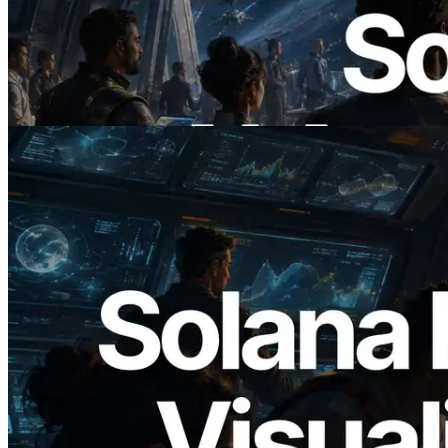
ERPC ra mắt Solana RPC hỗ trợ x402 —
Mở ra thời đại AI Agent trả tiền theo nhu
cầu cho API cần dùng
Đọc bài viết này
2026.05.24
Validators Solutions ra mắt Solana Block
Analyzer — Trực quan hóa thời gian tạo