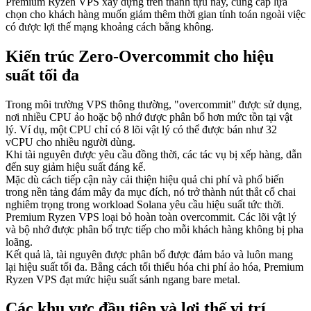
Premium Ryzen VPS xây dựng trên thành tựu này, cung cấp lựa
chọn cho khách hàng muốn giảm thêm thời gian tính toán ngoài việc
có được lợi thế mạng khoảng cách bằng không.
Kiến trúc Zero-Overcommit cho hiệu
suất tối đa
Trong môi trường VPS thông thường, "overcommit" được sử dụng,
nơi nhiều CPU ảo hoặc bộ nhớ được phân bổ hơn mức tồn tại vật
lý. Ví dụ, một CPU chỉ có 8 lõi vật lý có thể được bán như 32
vCPU cho nhiều người dùng.
Khi tài nguyên được yêu cầu đồng thời, các tác vụ bị xếp hàng, dẫn
đến suy giảm hiệu suất đáng kể.
Mặc dù cách tiếp cận này cải thiện hiệu quả chi phí và phổ biến
trong nền tảng đám mây đa mục đích, nó trở thành nút thắt cổ chai
nghiêm trọng trong workload Solana yêu cầu hiệu suất tức thời.
Premium Ryzen VPS loại bỏ hoàn toàn overcommit. Các lõi vật lý
và bộ nhớ được phân bổ trực tiếp cho mỗi khách hàng không bị pha
loãng.
Kết quả là, tài nguyên được phân bổ được đảm bảo và luôn mang
lại hiệu suất tối đa. Bằng cách tối thiểu hóa chi phí ảo hóa, Premium
Ryzen VPS đạt mức hiệu suất sánh ngang bare metal.
Các khu vực đầu tiên và lợi thế vị trí