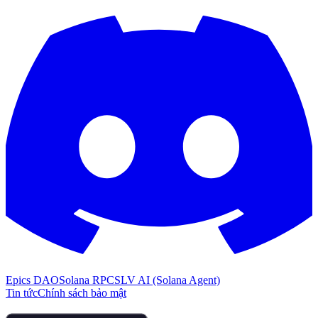
Epics DAO
Solana RPC
SLV AI (Solana Agent)
Tin tức
Chính sách bảo mật