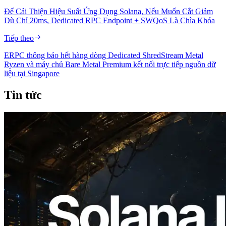
Để Cải Thiện Hiệu Suất Ứng Dụng Solana, Nếu Muốn Cắt Giảm
Dù Chỉ 20ms, Dedicated RPC Endpoint + SWQoS Là Chìa Khóa
Tiếp theo
ERPC thông báo hết hàng dòng Dedicated ShredStream Metal
Ryzen và máy chủ Bare Metal Premium kết nối trực tiếp nguồn dữ
liệu tại Singapore
Tin tức