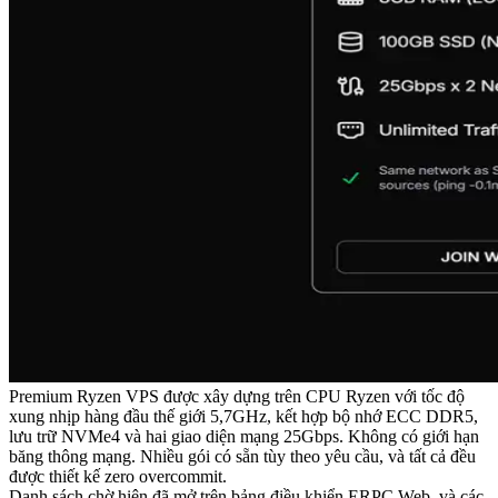
Premium Ryzen VPS được xây dựng trên CPU Ryzen với tốc độ
xung nhịp hàng đầu thế giới 5,7GHz, kết hợp bộ nhớ ECC DDR5,
lưu trữ NVMe4 và hai giao diện mạng 25Gbps. Không có giới hạn
băng thông mạng. Nhiều gói có sẵn tùy theo yêu cầu, và tất cả đều
được thiết kế zero overcommit.
Danh sách chờ hiện đã mở trên bảng điều khiển ERPC Web, và các