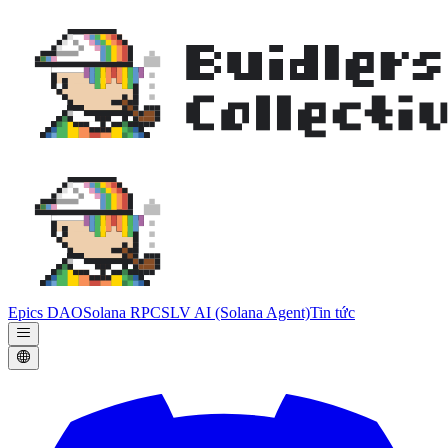
Epics DAO
Solana RPC
SLV AI (Solana Agent)
Tin tức