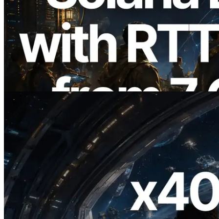
2026.08.05
ERPC mở rộng Solana Leader Slot API
với phép đo ping từ 7 khu vực toàn cầu —
Validators Information API cũng chính
thức ra mắt
Đọc bài viết này
2026.07.04