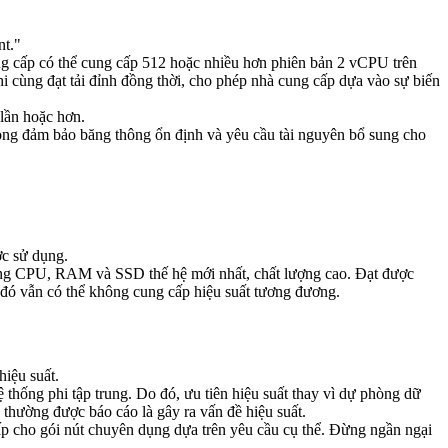
nt."
ng cấp có thể cung cấp 512 hoặc nhiều hơn phiên bản 2 vCPU trên
 cùng đạt tải đỉnh đồng thời, cho phép nhà cung cấp dựa vào sự biến
lần hoặc hơn.
rong đảm bảo băng thông ổn định và yêu cầu tài nguyên bổ sung cho
ợc sử dụng.
 dụng CPU, RAM và SSD thế hệ mới nhất, chất lượng cao. Đạt được
đó vẫn có thể không cung cấp hiệu suất tương đương.
hiệu suất.
 thống phi tập trung. Do đó, ưu tiên hiệu suất thay vì dự phòng dữ
thường được báo cáo là gây ra vấn đề hiệu suất.
 cho gói nút chuyên dụng dựa trên yêu cầu cụ thể. Đừng ngần ngại