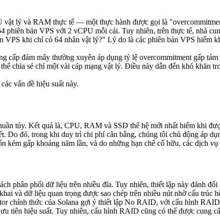
 vật lý và RAM thực tế — một thực hành được gọi là "overcommitme
4 phiên bản VPS với 2 vCPU mỗi cái. Tuy nhiên, trên thực tế, nhà cu
n VPS khi chỉ có 64 nhân vật lý?" Lý do là các phiên bản VPS hiếm khi
ng cấp đám mây thường xuyên áp dụng tỷ lệ overcommitment gấp tám 
thể chia sẻ chỉ một vài cáp mạng vật lý. Điều này dẫn đến khó khăn t
ác vấn đề hiệu suất này.
t thuần túy. Kết quả là, CPU, RAM và SSD thế hệ mới nhất hiếm khi đư
ết. Do đó, trong khi duy trì chi phí cân bằng, chúng tôi chủ động áp
ốn kém gấp khoảng năm lần, và do những hạn chế cố hữu, các dịch vụ 
 phân phối dữ liệu trên nhiều đĩa. Tuy nhiên, thiết lập này đánh đổi 
khai và dữ liệu quan trọng được sao chép trên nhiều nút nhờ cấu trúc hệ
or chính thức của Solana gợi ý thiết lập No RAID, với cấu hình RAID 
tiên hiệu suất. Tuy nhiên, cấu hình RAID cũng có thể được cung cấp