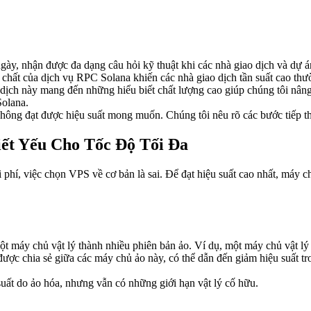
y, nhận được đa dạng câu hỏi kỹ thuật khi các nhà giao dịch và dự 
n chất của dịch vụ RPC Solana khiến các nhà giao dịch tần suất cao th
 dịch này mang đến những hiểu biết chất lượng cao giúp chúng tôi nâng
Solana.
ông đạt được hiệu suất mong muốn. Chúng tôi nêu rõ các bước tiếp the
ết Yếu Cho Tốc Độ Tối Đa
i phí, việc chọn VPS về cơ bản là sai. Để đạt hiệu suất cao nhất, máy ch
một máy chủ vật lý thành nhiều phiên bản ảo. Ví dụ, một máy chủ vật 
c chia sẻ giữa các máy chủ ảo này, có thể dẫn đến giảm hiệu suất tro
suất do ảo hóa, nhưng vẫn có những giới hạn vật lý cố hữu.