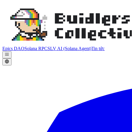
Epics DAO
Solana RPC
SLV AI (Solana Agent)
Tin tức