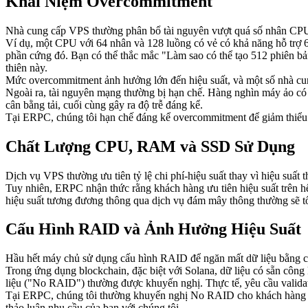
Khái Niệm Overcommitment
Nhà cung cấp VPS thường phân bổ tài nguyên vượt quá số nhân CPU
Ví dụ, một CPU với 64 nhân và 128 luồng có vẻ có khả năng hỗ trợ 6
phần cứng đó. Bạn có thể thắc mắc "Làm sao có thể tạo 512 phiên bả
thiên này.
Mức overcommitment ảnh hưởng lớn đến hiệu suất, và một số nhà cu
Ngoài ra, tài nguyên mạng thường bị hạn chế. Hàng nghìn máy ảo có 
cân bằng tải, cuối cùng gây ra độ trễ đáng kể.
Tại ERPC, chúng tôi hạn chế đáng kể overcommitment để giảm thiểu c
Chất Lượng CPU, RAM và SSD Sử Dụng
Dịch vụ VPS thường ưu tiên tỷ lệ chi phí-hiệu suất thay vì hiệu suấ
Tuy nhiên, ERPC nhận thức rằng khách hàng ưu tiên hiệu suất trên h
hiệu suất tương đương thông qua dịch vụ đám mây thông thường sẽ t
Cấu Hình RAID và Ảnh Hưởng Hiệu Suất
Hầu hết máy chủ sử dụng cấu hình RAID để ngăn mất dữ liệu bằng cách
Trong ứng dụng blockchain, đặc biệt với Solana, dữ liệu có sẵn công 
liệu ("No RAID") thường được khuyến nghị. Thực tế, yêu cầu validat
Tại ERPC, chúng tôi thường khuyến nghị No RAID cho khách hàng ưu 
thảo luận nhu cầu của bạn với chúng tôi.