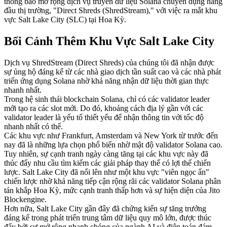
thông báo mở rộng dịch vụ truyền dữ liệu Solana chuyên dụng hàng
đầu thị trường, "Direct Shreds (ShredStream)," với việc ra mắt khu
vực Salt Lake City (SLC) tại Hoa Kỳ.
Bối Cảnh Thêm Khu Vực Salt Lake City
Dịch vụ ShredStream (Direct Shreds) của chúng tôi đã nhận được
sự ủng hộ đáng kể từ các nhà giao dịch tần suất cao và các nhà phát
triển ứng dụng Solana nhờ khả năng nhận dữ liệu thời gian thực
nhanh nhất.
Trong hệ sinh thái blockchain Solana, chỉ có các validator leader
mới tạo ra các slot mới. Do đó, khoảng cách địa lý gần với các
validator leader là yếu tố thiết yếu để nhận thông tin với tốc độ
nhanh nhất có thể.
Các khu vực như Frankfurt, Amsterdam và New York từ trước đến
nay đã là những lựa chọn phổ biến nhờ mật độ validator Solana cao.
Tuy nhiên, sự cạnh tranh ngày càng tăng tại các khu vực này đã
thúc đẩy nhu cầu tìm kiếm các giải pháp thay thế có lợi thế chiến
lược. Salt Lake City đã nổi lên như một khu vực "viên ngọc ẩn"
chiến lược nhờ khả năng tiếp cận rộng rãi các validator Solana phân
tán khắp Hoa Kỳ, mức cạnh tranh thấp hơn và sự hiện diện của Jito
Blockengine.
Hơn nữa, Salt Lake City gần đây đã chứng kiến sự tăng trưởng
đáng kể trong phát triển trung tâm dữ liệu quy mô lớn, được thúc
đẩy bởi sự mở rộng nhanh chóng của ngành AI và điện toán đám