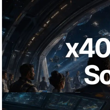
2026.07.04
ERPC ra mắt Solana RPC hỗ trợ x402 —
Mở ra thời đại AI Agent trả tiền theo nhu
cầu cho API cần dùng
Đọc bài viết này