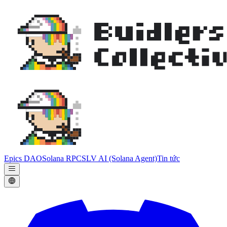
Epics DAO
Solana RPC
SLV AI (Solana Agent)
Tin tức