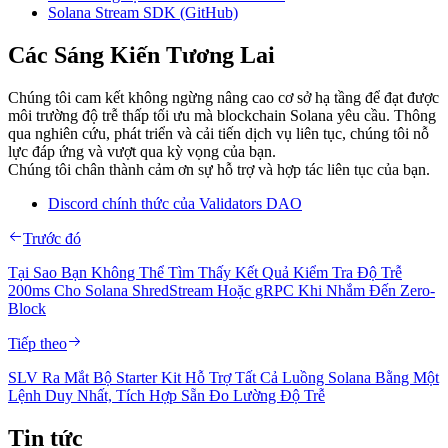
Solana Stream SDK (GitHub)
Các Sáng Kiến Tương Lai
Chúng tôi cam kết không ngừng nâng cao cơ sở hạ tầng để đạt được
môi trường độ trễ thấp tối ưu mà blockchain Solana yêu cầu. Thông
qua nghiên cứu, phát triển và cải tiến dịch vụ liên tục, chúng tôi nỗ
lực đáp ứng và vượt qua kỳ vọng của bạn.
Chúng tôi chân thành cảm ơn sự hỗ trợ và hợp tác liên tục của bạn.
Discord chính thức của Validators DAO
Trước đó
Tại Sao Bạn Không Thể Tìm Thấy Kết Quả Kiểm Tra Độ Trễ
200ms Cho Solana ShredStream Hoặc gRPC Khi Nhắm Đến Zero-
Block
Tiếp theo
SLV Ra Mắt Bộ Starter Kit Hỗ Trợ Tất Cả Luồng Solana Bằng Một
Lệnh Duy Nhất, Tích Hợp Sẵn Đo Lường Độ Trễ
Tin tức