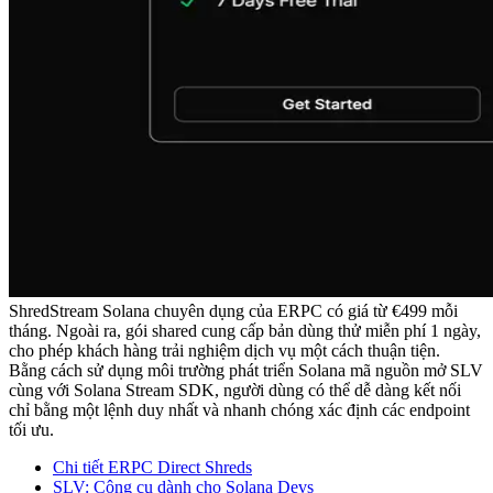
ShredStream Solana chuyên dụng của ERPC có giá từ €499 mỗi
tháng. Ngoài ra, gói shared cung cấp bản dùng thử miễn phí 1 ngày,
cho phép khách hàng trải nghiệm dịch vụ một cách thuận tiện.
Bằng cách sử dụng môi trường phát triển Solana mã nguồn mở SLV
cùng với Solana Stream SDK, người dùng có thể dễ dàng kết nối
chỉ bằng một lệnh duy nhất và nhanh chóng xác định các endpoint
tối ưu.
Chi tiết ERPC Direct Shreds
SLV: Công cụ dành cho Solana Devs