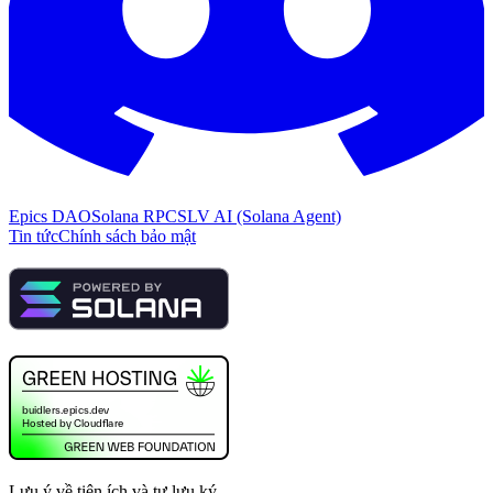
Epics DAO
Solana RPC
SLV AI (Solana Agent)
Tin tức
Chính sách bảo mật
Lưu ý về tiện ích và tự lưu ký