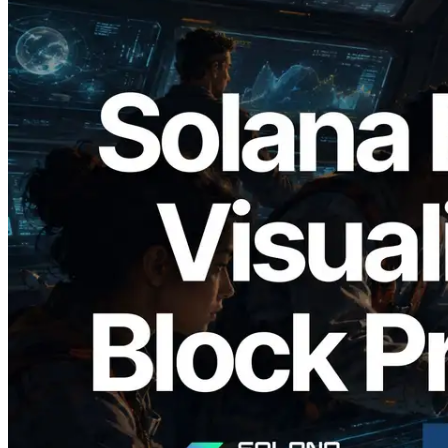
2026.05.24
Validators Solutions ra mắt Solana Block
Analyzer — Trực quan hóa thời gian tạo
block và validator phụ trách theo từng
slot
Đọc bài viết này
Xem thêm