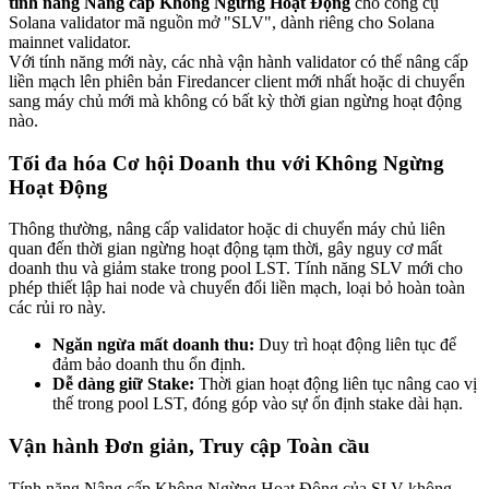
tính năng Nâng cấp Không Ngừng Hoạt Động
cho công cụ
Solana validator mã nguồn mở "SLV", dành riêng cho Solana
mainnet validator.
Với tính năng mới này, các nhà vận hành validator có thể nâng cấp
liền mạch lên phiên bản Firedancer client mới nhất hoặc di chuyển
sang máy chủ mới mà không có bất kỳ thời gian ngừng hoạt động
nào.
Tối đa hóa Cơ hội Doanh thu với Không Ngừng
Hoạt Động
Thông thường, nâng cấp validator hoặc di chuyển máy chủ liên
quan đến thời gian ngừng hoạt động tạm thời, gây nguy cơ mất
doanh thu và giảm stake trong pool LST. Tính năng SLV mới cho
phép thiết lập hai node và chuyển đổi liền mạch, loại bỏ hoàn toàn
các rủi ro này.
Ngăn ngừa mất doanh thu:
Duy trì hoạt động liên tục để
đảm bảo doanh thu ổn định.
Dễ dàng giữ Stake:
Thời gian hoạt động liên tục nâng cao vị
thế trong pool LST, đóng góp vào sự ổn định stake dài hạn.
Vận hành Đơn giản, Truy cập Toàn cầu
Tính năng Nâng cấp Không Ngừng Hoạt Động của SLV không