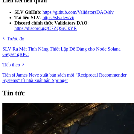
Liên kết liên quan
SLV GitHub
:
https://github.com/ValidatorsDAO/slv
Tài liệu SLV
:
https://slv.dev/vi/
Discord chính thức Validators DAO
:
https://discord.gg/C7ZQSrCkYR
Trước đó
SLV Ra Mắt Tính Năng Thiết Lập Dễ Dàng cho Node Solana
Geyser gRPC
Tiếp theo
Tiến sĩ James Neve xuất bản sách mới "Reciprocal Recommender
Systems" từ nhà xuất bản Springer
Tin tức