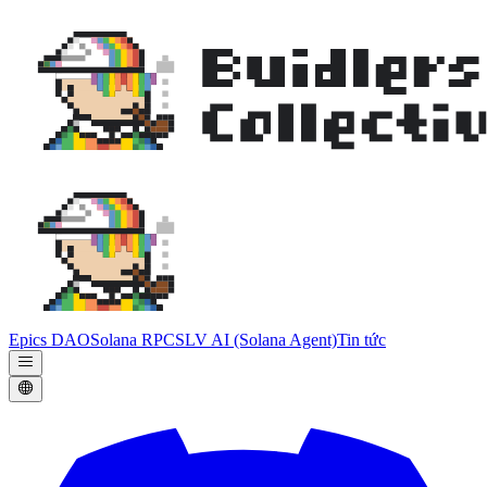
Epics DAO
Solana RPC
SLV AI (Solana Agent)
Tin tức