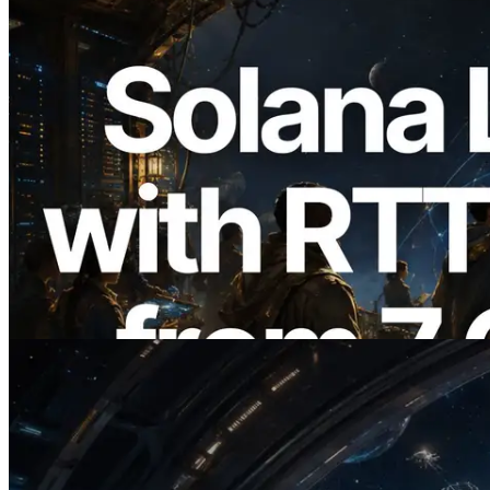
2026.08.05
ERPC mở rộng Solana Leader Slot API
với phép đo ping từ 7 khu vực toàn cầu —
Validators Information API cũng chính
thức ra mắt
Đọc bài viết này