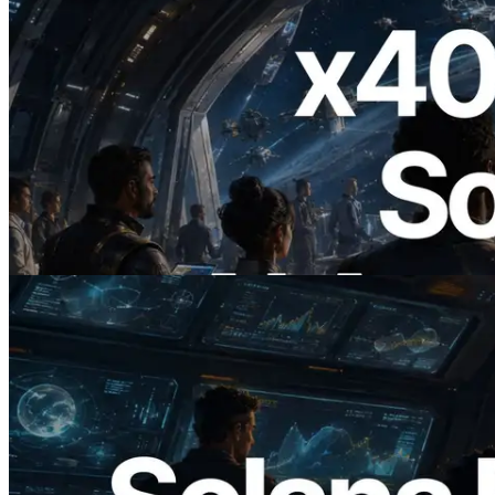
2026.07.04
ERPC ra mắt Solana RPC hỗ trợ x402 —
Mở ra thời đại AI Agent trả tiền theo nhu
cầu cho API cần dùng
Đọc bài viết này