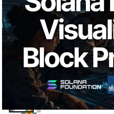
2026.05.24
Validators Solutions ra mắt Solana Block
Analyzer — Trực quan hóa thời gian tạo
block và validator phụ trách theo từng
slot
Đọc bài viết này
Xem thêm