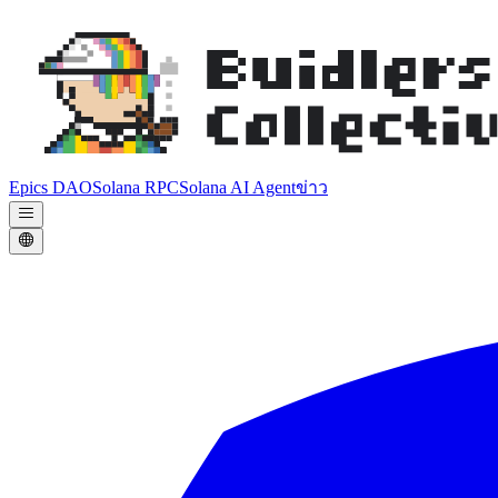
Epics DAO
Solana RPC
Solana AI Agent
ข่าว