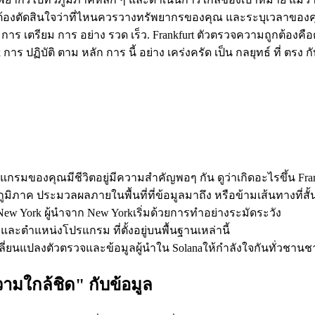
่ไหน ต้องตัดสินใจว่าที่ไหนควรวางทรัพยากรของคุณ และระบุเวลาข
ด ใน การ เตรียม การ อย่าง รวด เร็ว. Frankfurt ตัวตรวจความถูกต้องคื
ฏิบัติ ตาม หลัก การ นี้ อย่าง เคร่งครัด เป็น กลยุทธ์ ที่ ตรง กับ ส
ปรแกรมของคุณมีชีวิตอยู่มีความสําคัญพอๆ กัน ดูว่าเกิดอะไรขึ้น 
ประมวลผลภายในพื้นที่ที่ข้อมูลมาถึง หรือข้ามเส้นทางที่สั้นที่สุ
ะ New York ผู้นําจาก New Yorkเริ่มด้วยการทําอย่างระมัดระวัง
และตําแหน่งโปรแกรม ที่ตั้งอยู่บนพื้นฐานเหล่านี้
ปลี่ยนแปลงตัวตรวจและข้อมูลผู้นําใน Solanaให้กําลังใจกันทั่วชาน
วามใกล้ชิด" กับข้อมูล