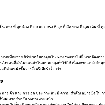
น ทาง ที่ ถูก ต้อง ที่ สุด และ ตรง ที่ สุด ก็ คือ ทาง ที่ คุณ เดิน ที่
ชาตญาณที่จะวางเซิร์ฟเวอร์ของคุณใน New Yorkต่อไปนี้ หากต้องก
โดเมนที่ค่าไนลอนค่าไนลอนค่าสูงต่ําใช้ได้ เนื่องจากแหล่งข้อมูลคงที
่ตําแหน่งชั้นวางสั่งพรีเมียร์ เร็วกว่า
นะ
ทํา การ ค้า และ การ อุด ช่อง ว่าง นั้น มี ความ สําคัญ อย่าง ยิ่ง ใ
็นที่นิยมมากสําหรับ Solana งานหนัก
ัพยากรไปทั่วภูมิภาคหลัก ๆ และดําเนินการใกล้ช่องเป้าหมาย แม้ว่า