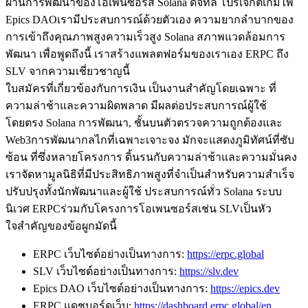
ผ่านการพัฒนาของโอเพนซอร์ส Solana ดิจิทัล โปรเจกต์เกมไพ่
Epics DAOเรามีประสบการณ์ด้วยตัวเอง ความยากลําบากของ
การเข้าถึงคุณภาพสูงความเร็วสูง Solana สภาพแวดล้อมการ
พัฒนา เพื่อพูดถึงนี้ เราสร้างแพลตฟอร์มของเราเอง ERPC ถึง
SLV จากความเชี่ยวชาญนี้
ใบสมัครที่เกี่ยวข้องกับการเงิน เป็นงานสําคัญโดยเฉพาะ ที่
ความล่าช้าและความผิดพลาด มีผลต่อประสบการณ์ผู้ใช้
โดยตรง Solana การพัฒนา, ชั้นบนตัวตรวจความถูกต้องและ
Web3การพัฒนากลไกที่เฉพาะเจาะจง มักจะแสดงภูมิทัศน์ที่ซับ
ซ้อน ที่ซึ่งหลายโครงการ ดิ้นรนกับความล่าช้าและความมั่นคง
เราจัดหามูลนิธิที่มีประสิทธิภาพสูงที่จําเป็นสําหรับความสําเร็จ
ปรับปรุงทั้งนักพัฒนาและผู้ใช้ ประสบการณ์ทั่ว Solana ระบบ
นิเวศ ERPCร่วมกับโครงการโอเพนซอร์สเช่น SLVเป็นหัว
ใจสําคัญของข้อผูกมัดนี้
ERPC เว็บไซต์อย่างเป็นทางการ:
https://erpc.global
SLV เว็บไซต์อย่างเป็นทางการ:
https://slv.dev
Epics DAO เว็บไซต์อย่างเป็นทางการ:
https://epics.dev
ERPC แดชบอร์ดเว็บ:
https://dashboard.erpc.global/en