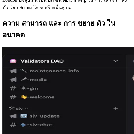
London ปัจจุบัน นี้ เป็น อีก ขั้น ตอน สําคัญ ใน การ เสริม กําลัง
ทั่ว โลก Solana โครงสร้างพื้นฐาน
ความ สามารถ และ การ ขยาย ตัว ใน
อนาคต