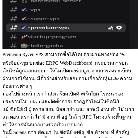
Premeum Ryzen vPS สามารถซื้อได้โดยตรงผ่านทางช่อง 🛰-
พรีเมียม-vps บนช่อง ERPC WebDaechboard. กระบวนการบน
เว็บไซต์ถูกออกแบบมาให้ไม่เปิดเผยข้อมูล, จากการลงทะเบียน
ผ่านการใช้งาน, มีตั๋วว่างสําหรับสอบถามเกี่ยวกับหุ้นและความ
ต้องการต่าง ๆ
มองไปข้างหน้า เรากําลังเตรียมเปิดตัวพรีเมียม ไรเซน รอง
ประธานใน Tokyo และจัดตั้งการปรากฏตัวใหม่ในซิดนีย์
แม้ ซิดนีย์ มี ผู้ ตรวจ สอบ น้อย กว่า และ อาจ มี งาน ทํา ไม่ มาก
แต่ ตอน แรก ก็ ไม่ มี งาน ที่ อยู่ ใกล้ ๆ RPC โครงสร้างพื้นฐาน
ทําให้การพัฒนาอย่างรวดเร็ว ยากมาก
วันนี้ Solana การ พัฒนา ใน ซิดนีย์ เผชิญ ข้อ ท้าทาย ที่ สําคัญ