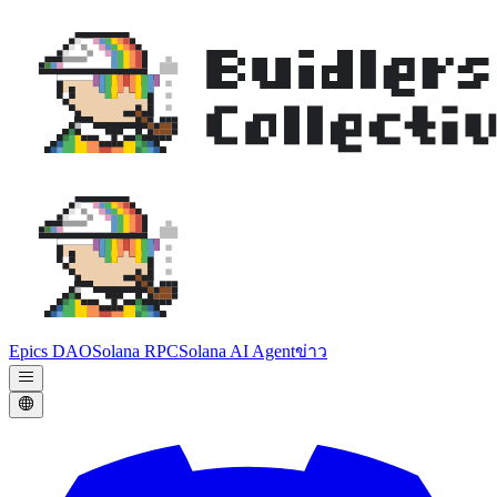
Epics DAO
Solana RPC
Solana AI Agent
ข่าว