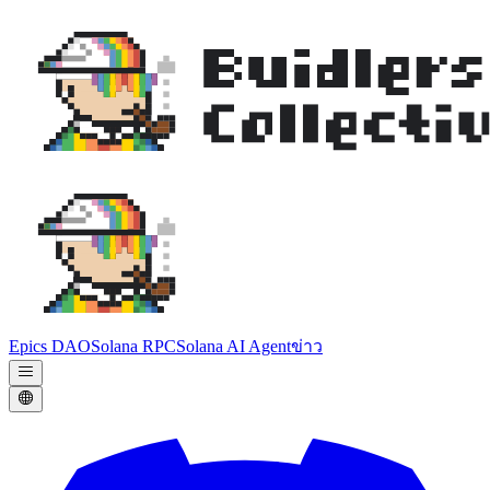
Epics DAO
Solana RPC
Solana AI Agent
ข่าว