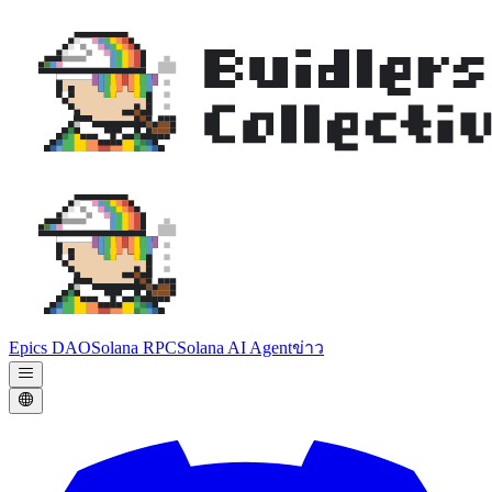
Epics DAO
Solana RPC
Solana AI Agent
ข่าว