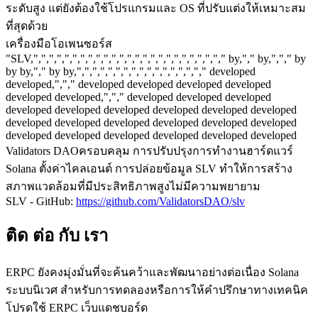
ระดับสูง แต่ยังต้องใช้โปรแกรมและ OS ที่ปรับแต่งให้เหมาะสม
ที่สุดด้วย
เครื่องมือโอเพนซอร์ส
"SLV,",",",",",",",",",",",",",",",",",",",",",",","," by,"," by,","," by
by by,"," by by,",",",",",",",",",",",",",",","," developed
developed,","," developed developed developed developed
developed developed,","," developed developed developed
developed developed developed developed developed developed
developed developed developed developed developed developed
developed developed developed developed developed developed
Validators DAOครอบคลุม การปรับปรุงการทํางานฮาร์ดแวร์
Solana ตั้งค่าไคลเอนต์ การปล่อยข้อมูล SLV ทําให้การสร้าง
สภาพแวดล้อมที่มีประสิทธิภาพสูงไม่มีความพยายาม
SLV - GitHub:
https://github.com/ValidatorsDAO/slv
ติด ต่อ กับ เรา
ERPC ยังคงมุ่งมั่นที่จะค้นคว้าและพัฒนาอย่างต่อเนื่อง Solana
ระบบนิเวศ สําหรับการทดลองหรือการให้คําปรึกษาทางเทคนิค
โปรดใช้ ERPC เว็บแดชบอร์ด