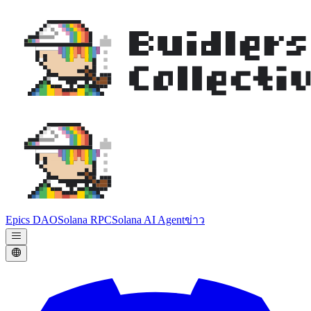
Epics DAO
Solana RPC
Solana AI Agent
ข่าว