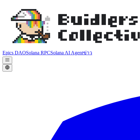
Epics DAO
Solana RPC
Solana AI Agent
ข่าว