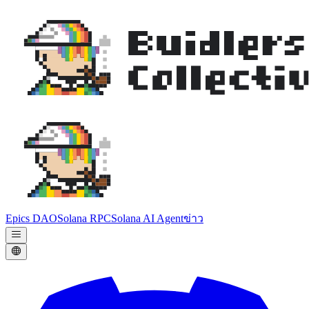
Epics DAO
Solana RPC
Solana AI Agent
ข่าว