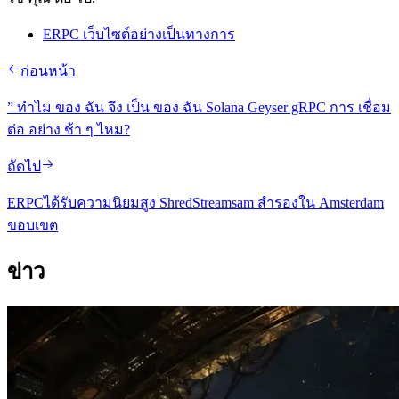
ERPC เว็บไซต์อย่างเป็นทางการ
ก่อนหน้า
” ทําไม ของ ฉัน จึง เป็น ของ ฉัน Solana Geyser gRPC การ เชื่อม
ต่อ อย่าง ช้า ๆ ไหม?
ถัดไป
ERPCได้รับความนิยมสูง ShredStreamsam สํารองใน Amsterdam
ขอบเขต
ข่าว