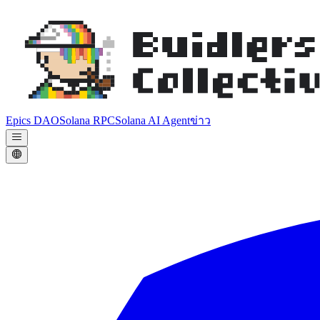
Epics DAO
Solana RPC
Solana AI Agent
ข่าว