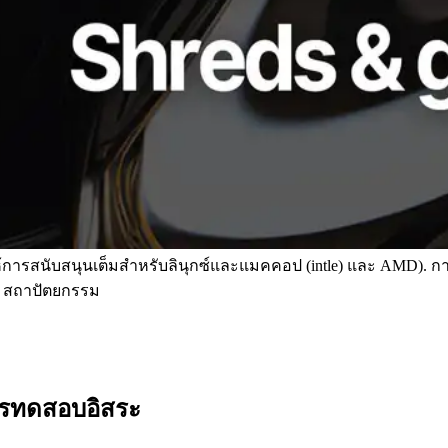
การสนับสนุนเต็มสําหรับลินุกซ์และแมคคอป (intle) และ AMD). กา
PU สถาปัตยกรรม
การทดสอบอิสระ