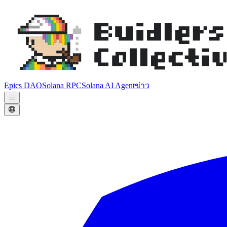
Epics DAO
Solana RPC
Solana AI Agent
ข่าว