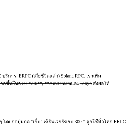
C บริการ,
ERPC (เสียชีวิตแล้ว) Solana RPC. เราเพิ่ม
ากขึ้นใน
New York**, **Amsterdam
และ
Tokyo
ส่งผลให้
ๆ โดยกดปุ่มกด "เก็บ" เซิร์ฟเวอร์ขอบ 300 * ถูกใช้ทั่วโลก ERPC