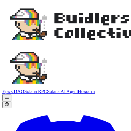
Epics DAO
Solana RPC
Solana AI Agent
Новости