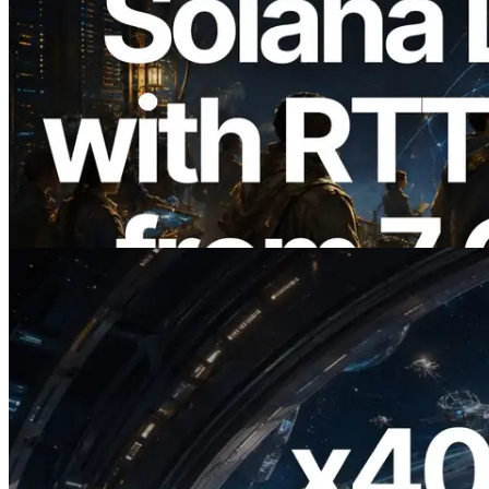
2026.08.05
ERPC расширяет Solana Leader Slot
API измерением ping из 7 глобальных
регионов — также запущен Validators
Information API
Читать статью