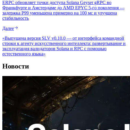
ERPC обновляет точки доступа Solana Geyser gRPC во
Франкфурте и Амстердаме до AMD EPYC 5-го поколения —
задержка P99 уменьшена примерно на 100 мс и улучшена
стабильность
Далее
«Выпущена версия SLV v0.10.0 — от интерфейса командной
строки к агенту искусственного интеллекта: развертывание и
эксплуатация валидаторов Solana и RPC с помощью
естественного языка»
Новости