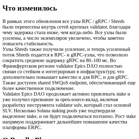
Что изменилось
В рамках этого обновления все узлы RPC / gRPC / Shreds
были перенесены внутрь сетей крупных validator, благодаря
чему задержка стала ниже, чем когда-либо. Все узлы были
усилены, а число экземпляров увеличено, чтобы заметно
повысить стабильность.
Узлы Shreds также получили усиление, и теперь усиленный
поток Shreds подается в RPC- и gRPC-узлы, что позволило
сократить среднюю задержку gRPC на 80–100 мс. Во
Франкфуртском регионе validator Epics DAO полностью
связан со стейком и интегрирован в инфраструктуру, что
дополнительно повышает качество и для RPC, и для gRPC.
Также доступен shared SWQoS endpoint, обеспечивающий еще
более качественное подключение.
Validator Epics DAO продолжает активно привлекать stake и
уже получил признание за open-source-вклад, включая
разработку инструмента validator solv, который стал основой
SLV. Несколько Solana staking pools уже подтвердили
выделение stake, и он будет подключаться поэтапно. Рост stake
напрямую поддерживает дальнейшее повышение качества
платформы ERPC.