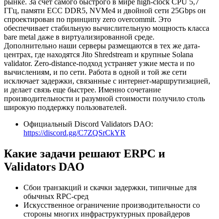
рынке. За счет самого быстрого в мире high-clock CPU 5,7
ГГц, памяти ECC DDR5, NVMe4 и двойной сети 25Gbps он
спроектирован по принципу zero overcommit. Это
обеспечивает стабильную вычислительную мощность класса
bare metal даже в виртуализированной среде.
Дополнительно наши серверы размещаются в тех же дата-
центрах, где находятся Jito Shredstream и крупные Solana
validator. Zero-distance-подход устраняет узкие места и по
вычислениям, и по сети. Работа в одной и той же сети
исключает задержки, связанные с интернет-маршрутизацией,
и делает связь еще быстрее. Именно сочетание
производительности и разумной стоимости получило столь
широкую поддержку пользователей.
Официальный Discord Validators DAO:
https://discord.gg/C7ZQSrCkYR
Какие задачи решают ERPC и
Validators DAO
Сбои транзакций и скачки задержки, типичные для
обычных RPC-сред
Искусственное ограничение производительности со
стороны многих инфраструктурных провайдеров