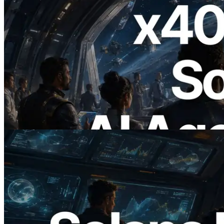
2026.07.04
ERPC запускает Solana RPC с
поддержкой x402 — Эпоха, в которой
AI-агенты платят за нужные API по
требованию
Читать статью