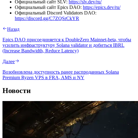
Официальный сайт SLV:
https://slv.dev/ru/
Официальный сайт Epics DAO:
https://epics.dev/ru/
Официальный Discord Validators DAO:
https://discord.gg/C7ZQSrCkYR
Назад
Epics DAO присоединяется к DoubleZero Mainnet-beta, чтобы
усилить инфраструктуру Solana validator и добиться IBRL
(Increase Bandwidth, Reduce Latency)
Далее
Возобновлена доступность ранее распроданных Solana
Premium Ryzen VPS в FRA, AMS и NY
Новости