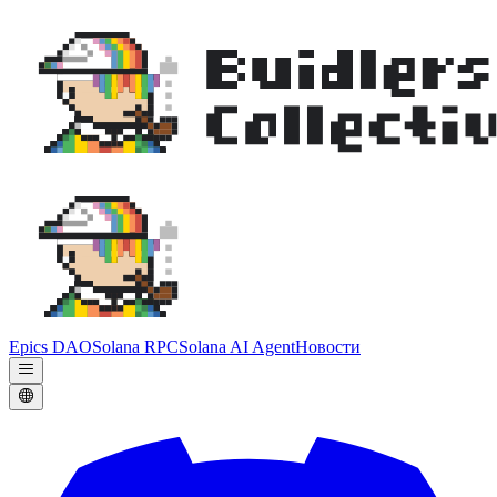
Epics DAO
Solana RPC
Solana AI Agent
Новости