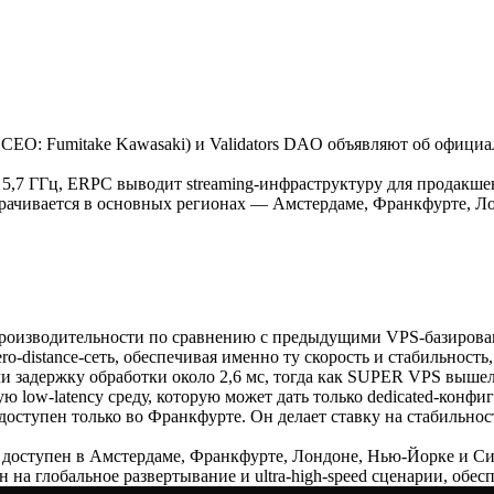
EO: Fumitake Kawasaki) и Validators DAO объявляют об офици
 5,7 ГГц, ERPC выводит streaming-инфраструктуру для продакше
рачивается в основных регионах — Амстердаме, Франкфурте, Ло
производительности по сравнению с предыдущими VPS-базирован
distance-сеть, обеспечивая именно ту скорость и стабильность, 
ли задержку обработки около 2,6 мс, тогда как SUPER VPS вышел 
ю low-latency среду, которую может дать только dedicated-конфи
оступен только во Франкфурте. Он делает ставку на стабильност
и доступен в Амстердаме, Франкфурте, Лондоне, Нью-Йорке и Син
ан на глобальное развертывание и ultra-high-speed сценарии, об