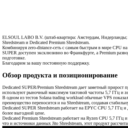
ELSOUL LABO B.V. (штаб-квартира: Амстердам, Нидерланды; C
Shredstream и Dedicated Premium Shredstream.
Комбинируя zero-distance-сеть с самым быстрым в мире CPU на
SUPER доступен эксклюзивно во Франкфурте, а Premium разво
подготовке.
Благодарим за вашу постоянную поддержку.
Обзор продукта и позиционирование
Dedicated SUPER/Premium Shredstream дает заметный прирост 
используют рыночный максимум тактовой частоты 5,7 ГГц и zero-
В одном из тестов Solana trading workload обычные VPS показа
преимущество переносится и на Shredstream, создавая стабильну
Dedicated SUPER Shredstream работает на EPYC CPU 5,7 ГГц и д
более выгодной цене.
Dedicated Premium Shredstream работает на Ryzen CPU 5,7 ГГц 
что и источники данных Jito Shredstream, этот продукт рассчит