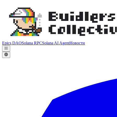
Epics DAO
Solana RPC
Solana AI Agent
Новости