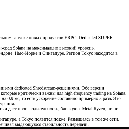
альном запуске новых продуктов ERPC: Dedicated SUPER
н-сред Solana на максимально высокий уровень.
ндоне, Нью-Йорке и Сингапуре. Регион Tokyo находится в
ными dedicated Shredstream-решениями. Обе версии
которые критически важны для high-frequency trading на Solana.
на 0,9 мс, то есть ускорение составило примерно 3 раза. Это
гурация.
ь и дает производительность, близкую к Metal Ryzen, но по
гапуре, а Tokyo появится позже. Размещаясь в той же сети,
еспечивая выдающуюся стабильность передачи.