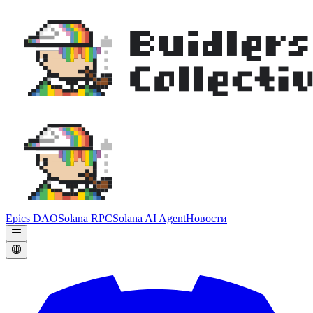
Epics DAO
Solana RPC
Solana AI Agent
Новости