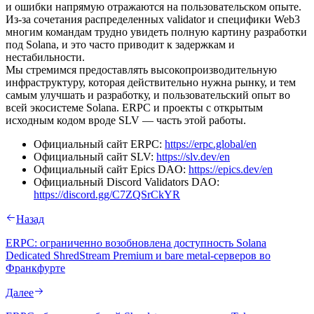
и ошибки напрямую отражаются на пользовательском опыте.
Из-за сочетания распределенных validator и специфики Web3
многим командам трудно увидеть полную картину разработки
под Solana, и это часто приводит к задержкам и
нестабильности.
Мы стремимся предоставлять высокопроизводительную
инфраструктуру, которая действительно нужна рынку, и тем
самым улучшать и разработку, и пользовательский опыт во
всей экосистеме Solana. ERPC и проекты с открытым
исходным кодом вроде SLV — часть этой работы.
Официальный сайт ERPC:
https://erpc.global/en
Официальный сайт SLV:
https://slv.dev/en
Официальный сайт Epics DAO:
https://epics.dev/en
Официальный Discord Validators DAO:
https://discord.gg/C7ZQSrCkYR
Назад
ERPC: ограниченно возобновлена доступность Solana
Dedicated ShredStream Premium и bare metal-серверов во
Франкфурте
Далее