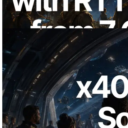
регионов — также запущен Validators
Information API
Читать статью
2026.07.04
ERPC запускает Solana RPC с
поддержкой x402 — Эпоха, в которой
AI-агенты платят за нужные API по