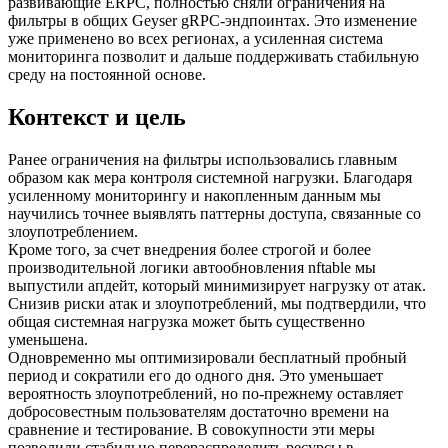
развивающие ERPC, полностью сняли ограничения на
фильтры в общих Geyser gRPC-эндпоинтах. Это изменение
уже применено во всех регионах, а усиленная система
мониторинга позволит и дальше поддерживать стабильную
среду на постоянной основе.
Контекст и цель
Ранее ограничения на фильтры использовались главным
образом как мера контроля системной нагрузки. Благодаря
усиленному мониторингу и накопленным данным мы
научились точнее выявлять паттерны доступа, связанные со
злоупотреблением.
Кроме того, за счет внедрения более строгой и более
производительной логики автообновления nftable мы
выпустили апдейт, который минимизирует нагрузку от атак.
Снизив риски атак и злоупотреблений, мы подтвердили, что
общая системная нагрузка может быть существенно
уменьшена.
Одновременно мы оптимизировали бесплатный пробный
период и сократили его до одного дня. Это уменьшает
вероятность злоупотреблений, но по-прежнему оставляет
добросовестным пользователям достаточно времени на
сравнение и тестирование. В совокупности эти меры
позволили стабильно перераспределить ресурсы в