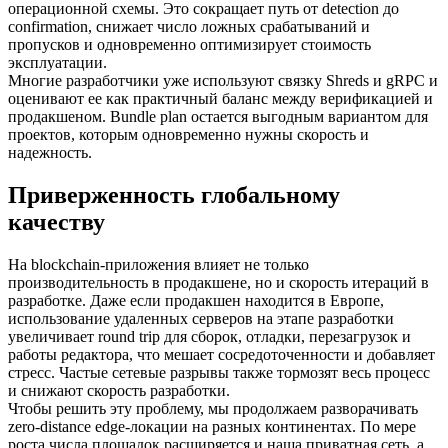
операционной схемы. Это сокращает путь от detection до
confirmation, снижает число ложных срабатываний и
пропусков и одновременно оптимизирует стоимость
эксплуатации.
Многие разработчики уже используют связку Shreds и gRPC и
оценивают ее как практичный баланс между верификацией и
продакшеном. Bundle plan остается выгодным вариантом для
проектов, которым одновременно нужны скорость и
надежность.
Приверженность глобальному
качеству
На blockchain-приложения влияет не только
производительность в продакшене, но и скорость итераций в
разработке. Даже если продакшен находится в Европе,
использование удаленных серверов на этапе разработки
увеличивает round trip для сборок, отладки, перезагрузок и
работы редактора, что мешает сосредоточенности и добавляет
стресс. Частые сетевые разрывы также тормозят весь процесс
и снижают скорость разработки.
Чтобы решить эту проблему, мы продолжаем разворачивать
zero-distance edge-локации на разных континентах. По мере
роста числа площадок расширяется и наша приватная сеть, а