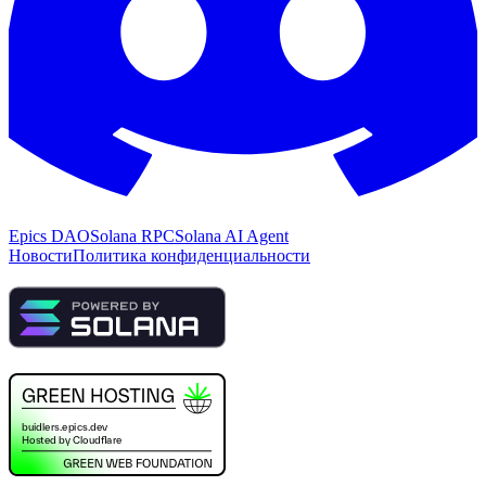
Epics DAO
Solana RPC
Solana AI Agent
Новости
Политика конфиденциальности