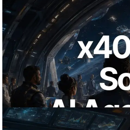
2026.07.04
ERPC запускает Solana RPC с
поддержкой x402 — Эпоха, в которой
AI-агенты платят за нужные API по
требованию
Читать статью