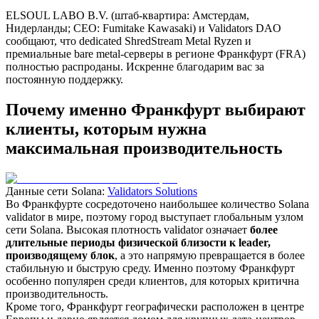
ELSOUL LABO B.V. (штаб-квартира: Амстердам,
Нидерланды; CEO: Fumitake Kawasaki) и Validators DAO
сообщают, что dedicated ShredStream Metal Ryzen и
премиальные bare metal-серверы в регионе Франкфурт (FRA)
полностью распроданы. Искренне благодарим вас за
постоянную поддержку.
Почему именно Франкфурт выбирают
клиенты, которым нужна
максимальная производительность
Данные сети Solana:
Validators Solutions
Во Франкфурте сосредоточено наибольшее количество Solana
validator в мире, поэтому город выступает глобальным узлом
сети Solana. Высокая плотность validator означает
более
длительные периоды физической близости к leader,
производящему блок
, а это напрямую превращается в более
стабильную и быструю среду. Именно поэтому Франкфурт
особенно популярен среди клиентов, для которых критична
производительность.
Кроме того, Франкфурт географически расположен в центре