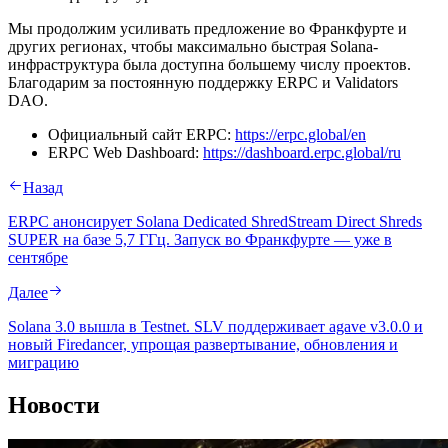
Мы продолжим усиливать предложение во Франкфурте и
других регионах, чтобы максимально быстрая Solana-
инфраструктура была доступна большему числу проектов.
Благодарим за постоянную поддержку ERPC и Validators
DAO.
Официальный сайт ERPC:
https://erpc.global/en
ERPC Web Dashboard:
https://dashboard.erpc.global/ru
Назад
ERPC анонсирует Solana Dedicated ShredStream Direct Shreds
SUPER на базе 5,7 ГГц. Запуск во Франкфурте — уже в
сентябре
Далее
Solana 3.0 вышла в Testnet. SLV поддерживает agave v3.0.0 и
новый Firedancer, упрощая развертывание, обновления и
миграцию
Новости