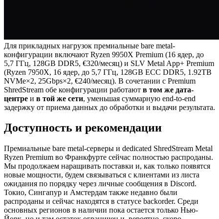
Для прикладных нагрузок премиальные bare metal-
конфигурации включают Ryzen 9950X Premium (16 ядер, до
5,7 ГГц, 128GB DDR5, €320/месяц) и SLV Metal App+ Premium
(Ryzen 7950X, 16 ядер, до 5,7 ГГц, 128GB ECC DDR5, 1.92TB
NVMe×2, 25Gbps×2, €240/месяц). В сочетании с Premium
ShredStream обе конфигурации работают
в том же дата-
центре
и
в той же сети
, уменьшая суммарную end-to-end
задержку от приема данных до обработки и выдачи результата.
Доступность и рекомендации
Премиальные bare metal-серверы и dedicated ShredStream Metal
Ryzen Premium во Франкфурте сейчас полностью распроданы.
Мы продолжаем наращивать поставки и, как только появятся
новые мощности, будем связываться с клиентами из листа
ожидания по порядку через личные сообщения в Discord.
Токио, Сингапур и Амстердам также недавно были
распроданы и сейчас находятся в статусе backorder. Среди
основных регионов в наличии пока остается только Нью-
Йорк, но и там остаток ограничен и, вероятно, скоро