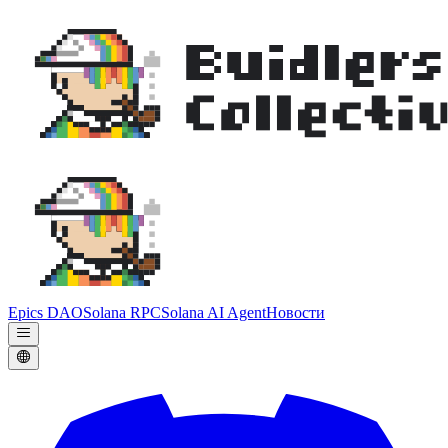
Epics DAO
Solana RPC
Solana AI Agent
Новости