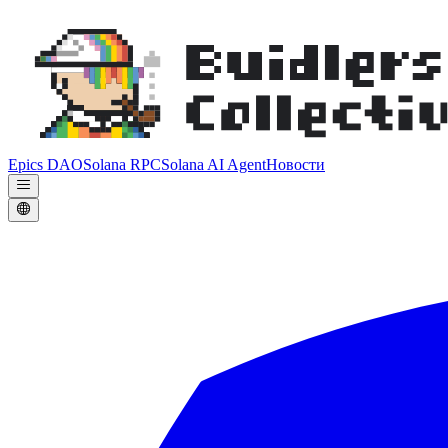
Epics DAO
Solana RPC
Solana AI Agent
Новости