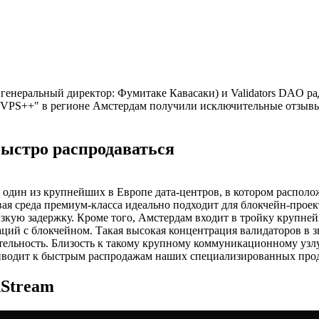
неральный директор: Фумитаке Кавасаки) и Validators DAO рад
"VPS++" в регионе Амстердам получили исключительные отзывы
быстро распродаваться
 один из крупнейших в Европе дата-центров, в котором распо
ая среда премиум-класса идеально подходит для блокчейн-проект
зкую задержку. Кроме того, Амстердам входит в тройку крупней
аций с блокчейном. Такая высокая концентрация валидаторов в з
ительность. Близость к такому крупному коммуникационному узл
риводит к быстрым распродажам наших специализированных прод
Stream