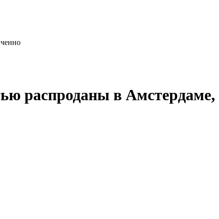
иченно
тью распроданы в Амстердаме,