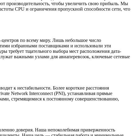
ют производительность, чтобы увеличить свою прибыль. Мы
частоты CPU и ограничения пропускной способности сети, что
а-центров по всему миру. Лишь небольшое число
этими избранными поставщиками и использовали эти
ры требует тщательного выбора мест расположения дата-
 служат важными узлами для авиаперевозок, ключевые сетевые
водит к нестабильности. Более короткие расстояния
te Network Interconnect (PNI), устанавливая прямые
ерами, стремящимися к постоянному совершенствованию,
реплению доверия. Наша непоколебимая приверженность
 инциденты. Наша цель — стабильная работа и минимальные