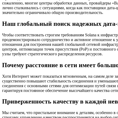
сожалению, многие центры обработки данных, провайдеры «Ba
лично сталкивались с ситуациями, когда как поставщики дата
значительно ограничивало общую производительность.
Наш глобальный поиск надежных дата-
Чтобы соответствовать строгим требованиям Solana к инфраст
продемонстрировало сотрудничество и активное отношение к
отношения для построения нашей глобальной сетевой инфрастр
центров, оптимизации точек присутствия (PoP) и постоянного
узлы требуют стратегического распределения ресурсов.
Почему расстояние в сети имеет больш
Хотя Интернет может показаться мгновенным, на самом деле за
существенно повышают стабильность соединения и уменьшают з
соединения с основными сетями для оптимизации путей связи
гарантируя постоянное обеспечение высочайшего качества сети
Приверженность качеству в каждой не
Мы считаем, что пристальное внимание к деталям, особенно в
строгому управлению качеством распространяется на выбор се