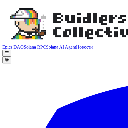
Epics DAO
Solana RPC
Solana AI Agent
Новости