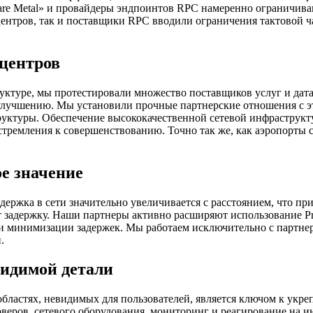
re Metal» и провайдеры эндпоинтов RPC намеренно ограничива
-центров, так и поставщики RPC вводили ограничения тактовой 
центров
руктуре, мы протестировали множество поставщиков услуг и дат
 улучшению. Мы установили прочные партнерские отношения с 
уктуры. Обеспечение высококачественной сетевой инфраструкту
 стремления к совершенствованию. Точно так же, как аэропорты
ое значение
держка в сети значительно увеличивается с расстоянием, что при
адержку. Наши партнеры активно расширяют использование Priva
 и минимизации задержек. Мы работаем исключительно с партн
.
видимой детали
 областях, невидимых для пользователей, является ключом к ук
рверов, сетевого оборудования, мониторинг и реагирование на