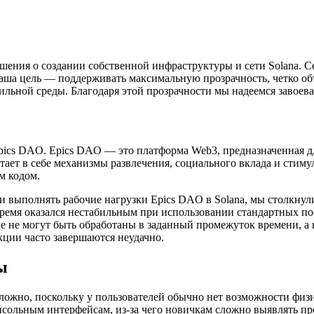
ения о создании собственной инфраструктуры и сети Solana. Се
Наша цель — поддерживать максимальную прозрачность, четко о
льной среды. Благодаря этой прозрачности мы надеемся завоева
Epics DAO. Epics DAO — это платформа Web3, предназначенная д
тает в себе механизмы развлечения, социального вклада и стим
м кодом.
и выполнять рабочие нагрузки Epics DAO в Solana, мы столкну
время оказался нестабильным при использовании стандартных по
е не могут быть обработаны в заданный промежуток времени, а н
ции часто завершаются неудачно.
ы
ложно, поскольку у пользователей обычно нет возможности физ
сольным интерфейсам, из-за чего новичкам сложно выявлять про