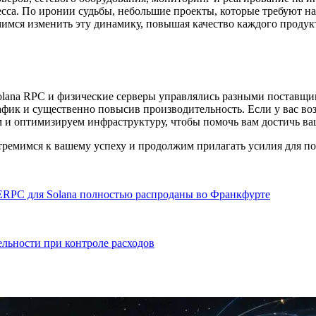
цесса. По иронии судьбы, небольшие проекты, которые требуют 
мся изменить эту динамику, повышая качество каждого продукт
olana RPC и физические серверы управлялись разными поставщи
афик и существенно повысив производительность. Если у вас во
м и оптимизируем инфраструктуру, чтобы помочь вам достичь ва
ремимся к вашему успеху и продолжим прилагать усилия для п
ERPC для Solana полностью распроданы во Франкфурте
ельности при контроле расходов