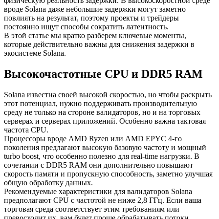
физическую реальность задержки. В высокоскоростной среде
вроде Solana даже небольшие задержки могут заметно
повлиять на результат, поэтому проекты и трейдеры
постоянно ищут способы сократить латентность.
В этой статье мы кратко разберем ключевые моменты,
которые действительно важны для снижения задержки в
экосистеме Solana.
Высокочастотные CPU и DDR5 RAM
Solana известна своей высокой скоростью, но чтобы раскрыть
этот потенциал, нужно поддерживать производительную
среду не только на стороне валидаторов, но и на торговых
серверах и серверах приложений. Особенно важна тактовая
частота CPU.
Процессоры вроде AMD Ryzen или AMD EPYC 4-го
поколения предлагают высокую базовую частоту и мощный
turbo boost, что особенно полезно для real-time нагрузки. В
сочетании с DDR5 RAM они дополнительно повышают
скорость памяти и пропускную способность, заметно улучшая
общую обработку данных.
Рекомендуемые характеристики для валидаторов Solana
предполагают CPU с частотой не ниже 2,8 ГГц. Если ваша
торговая среда соответствует этим требованиям или
превосходит их, вам будет проще обрабатывать потоки