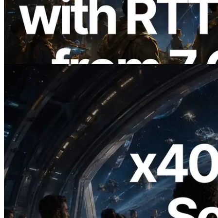
API измерением ping из 7 глобальных
регионов — также запущен Validators
Information API
Читать статью
2026.07.04
ERPC запускает Solana RPC с
поддержкой x402 — Эпоха, в которой