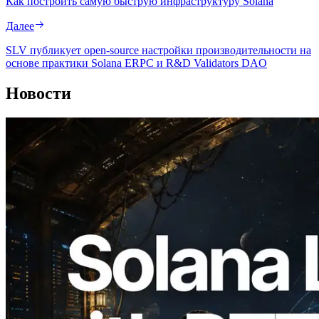
Как построить самую быструю инфраструктуру Solana
Далее
SLV публикует open-source настройки производительности на
основе практики Solana ERPC и R&D Validators DAO
Новости
2026.08.05
ERPC расширяет Solana Leader Slot