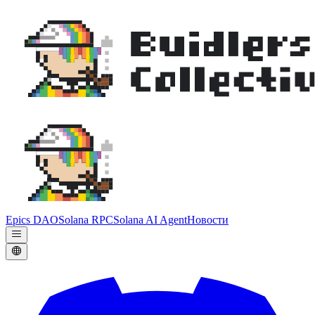
Epics DAO
Solana RPC
Solana AI Agent
Новости